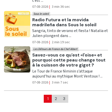
c’est ...
07-08-2026
|
3 min 36 sec
Sous le soleil
Ecouter
Radio Futura et la movida
madrileña dans Sous le soleil
Sangria, tinto de verano et fiesta ! Natalia et
Julien plongent dans ...
07-08-2026
|
2 min 19 sec
Les Détours de France du Chef Albert
Ecouter
Savez-vous ce qu'est «l'oise» et
pourquoi cette peau change tout
à la cuisson de votre gigot ?
Le Tour de France féminin s’attaque
aujourd'hui au mythique Mont Ventoux ! ...
07-08-2026
|
3 min 7 sec
1
2
3