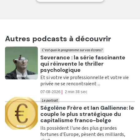
Autres podcasts à découvrir
C'est quoi le programme sur vos écrans?
Ecouter
Severance : la série fascinante
qui réinvente le thriller
psychologique
Et si votre vie professionnelle et votre vie
privée ne se rencontraient ...
07-08-2026
|
2 min 38 sec
Le portrait
Ecouter
Ségolène Frère et Ian Gallienne: le
couple le plus stratégique du
capitalisme franco-belge
Ils possèdent l'une des plus grandes
fortunes d'Europe, pèsent des milliards,