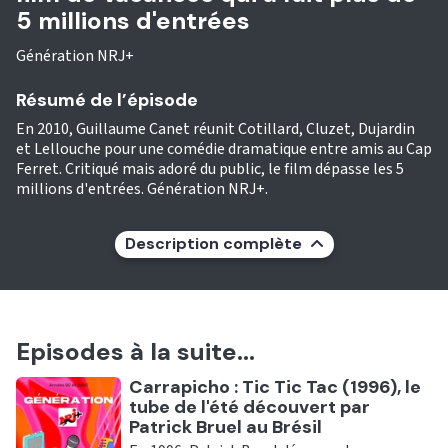
5 millions d'entrées
Génération NRJ+
Résumé de l’épisode
En 2010, Guillaume Canet réunit Cotillard, Cluzet, Dujardin
et Lellouche pour une comédie dramatique entre amis au Cap
Ferret. Critiqué mais adoré du public, le film dépasse les 5
millions d'entrées. Génération NRJ+.
Description complète
Episodes à la suite...
Ecouter
Carrapicho : Tic Tic Tac (1996), le
tube de l'été découvert par
Patrick Bruel au Brésil