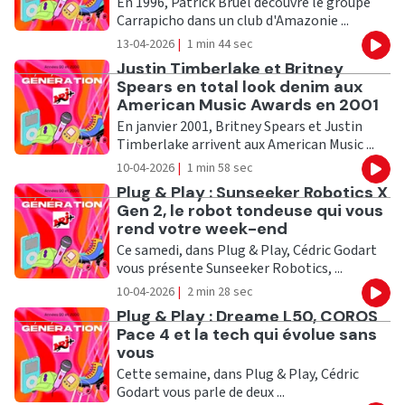
En 1996, Patrick Bruel découvre le groupe
Carrapicho dans un club d'Amazonie ...
13-04-2026
|
1 min 44 sec
Eco
Ecouter
Justin Timberlake et Britney
Spears en total look denim aux
American Music Awards en 2001
En janvier 2001, Britney Spears et Justin
Timberlake arrivent aux American Music ...
10-04-2026
|
1 min 58 sec
Eco
Ecouter
Plug & Play : Sunseeker Robotics X
Gen 2, le robot tondeuse qui vous
rend votre week-end
Ce samedi, dans Plug & Play, Cédric Godart
vous présente Sunseeker Robotics, ...
10-04-2026
|
2 min 28 sec
Eco
Ecouter
Plug & Play : Dreame L50, COROS
Pace 4 et la tech qui évolue sans
vous
Cette semaine, dans Plug & Play, Cédric
Godart vous parle de deux ...