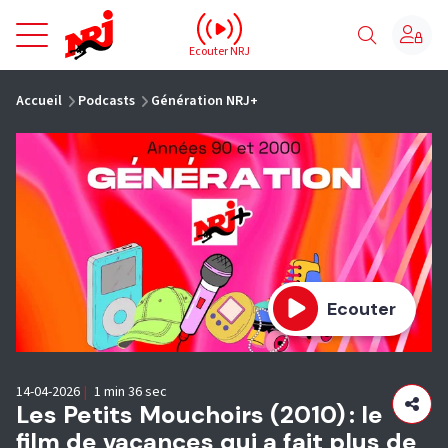
NRJ - Accueil
Ecouter NRJ
vous êtes ici
Accueil
Podcasts
Génération NRJ+
Ecouter
14-04-2026
|
1 min 36 sec
Les Petits Mouchoirs (2010) : le
film de vacances qui a fait plus de