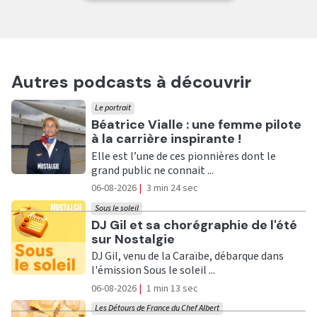
Autres podcasts à découvrir
Le portrait
Ecouter
Béatrice Vialle : une femme pilote
à la carrière inspirante !
Elle est l’une de ces pionnières dont le
grand public ne connait ...
06-08-2026
|
3 min 24 sec
Sous le soleil
Ecouter
DJ Gil et sa chorégraphie de l'été
sur Nostalgie
DJ Gil, venu de la Caraïbe, débarque dans
l'émission Sous le soleil ...
06-08-2026
|
1 min 13 sec
Les Détours de France du Chef Albert