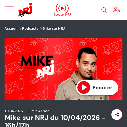
NRJ - Accueil
Ecouter NRJ
vous êtes ici
Accueil
Podcasts
Mike sur NRJ
Ecouter
10-04-2026
|
38 min 47 sec
Mike sur NRJ du 10/04/2026 -
16h/17h