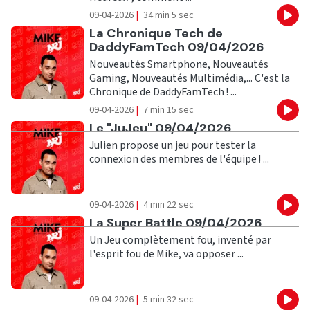
09-04-2026
|
34 min 5 sec
Eco
Ecouter
La Chronique Tech de
DaddyFamTech 09/04/2026
Nouveautés Smartphone, Nouveautés
Gaming, Nouveautés Multimédia,... C'est la
Chronique de DaddyFamTech ! ...
09-04-2026
|
7 min 15 sec
Eco
Ecouter
Le "JuJeu" 09/04/2026
Julien propose un jeu pour tester la
connexion des membres de l'équipe ! ...
09-04-2026
|
4 min 22 sec
Eco
Ecouter
La Super Battle 09/04/2026
Un Jeu complètement fou, inventé par
l'esprit fou de Mike, va opposer ...
09-04-2026
|
5 min 32 sec
Eco