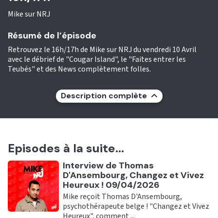
Mike sur NRJ
Résumé de l’épisode
Retrouvez le 16h/17h de Mike sur NRJ du vendredi 10 Avril
avec le débrief de "Cougar Island", le "Faites entrer les
Teubés" et des News complètement folles.
Description complète
Episodes à la suite...
Ecouter
Interview de Thomas
D'Ansembourg, Changez et Vivez
Heureux ! 09/04/2026
Mike reçoit Thomas D'Ansembourg,
psychothérapeute belge ! "Changez et Vivez
Heureux", comment ...