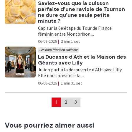
Ecouter
Saviez-vous que la cuisson
parfaite d’une raviole de Tournon
ne dure qu’une seule petite
minute ?
Cap sur la 6e étape du Tour de France
féminin entre Montbrison ...
06-08-2026
|
2 min 1 sec
Les Bons Plans en Wallonie
Ecouter
La Ducasse d'Ath et la Maison des
Géants avec Lilly
Julien part à la découverte d'Ath avec Lilly.
Elle nous présente la ...
06-08-2026
|
1 min 31 sec
1
2
3
Vous pourriez aimer aussi