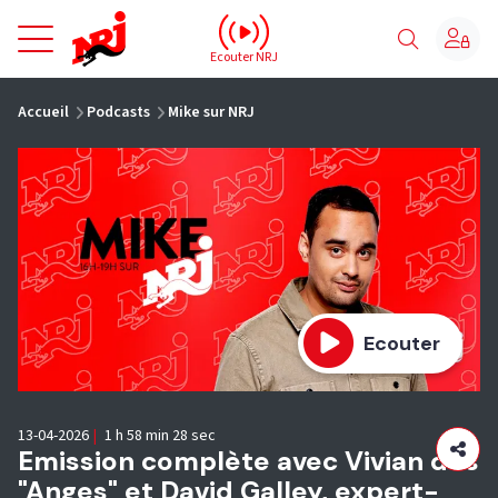
NRJ - Accueil
Ecouter NRJ
vous êtes ici
Accueil
Podcasts
Mike sur NRJ
Ecouter
13-04-2026
|
1 h 58 min 28 sec
Emission complète avec Vivian des
"Anges" et David Galley, expert-