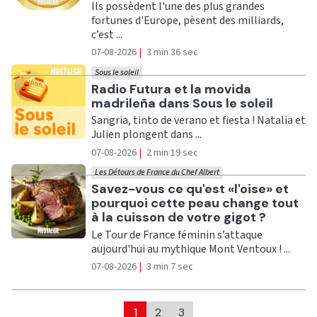
Ils possèdent l'une des plus grandes
fortunes d'Europe, pèsent des milliards,
c’est ...
07-08-2026
|
3 min 36 sec
Sous le soleil
Ecouter
Radio Futura et la movida
madrileña dans Sous le soleil
Sangria, tinto de verano et fiesta ! Natalia et
Julien plongent dans ...
07-08-2026
|
2 min 19 sec
Les Détours de France du Chef Albert
Ecouter
Savez-vous ce qu'est «l'oise» et
pourquoi cette peau change tout
à la cuisson de votre gigot ?
Le Tour de France féminin s’attaque
aujourd'hui au mythique Mont Ventoux ! ...
07-08-2026
|
3 min 7 sec
1
2
3