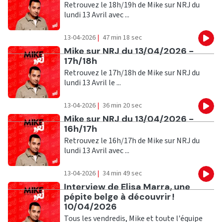
Retrouvez le 18h/19h de Mike sur NRJ du
lundi 13 Avril avec ...
13-04-2026
|
47 min 18 sec
Eco
Ecouter
Mike sur NRJ du 13/04/2026 -
17h/18h
Retrouvez le 17h/18h de Mike sur NRJ du
lundi 13 Avril le ...
13-04-2026
|
36 min 20 sec
Eco
Ecouter
Mike sur NRJ du 13/04/2026 -
16h/17h
Retrouvez le 16h/17h de Mike sur NRJ du
lundi 13 Avril avec ...
13-04-2026
|
34 min 49 sec
Eco
Ecouter
Interview de Elisa Marra, une
pépite belge à découvrir !
10/04/2026
Tous les vendredis, Mike et toute l'équipe