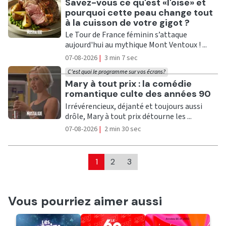
Ecouter
Savez-vous ce qu'est «l'oise» et
pourquoi cette peau change tout
à la cuisson de votre gigot ?
Le Tour de France féminin s’attaque
aujourd'hui au mythique Mont Ventoux ! ...
07-08-2026
|
3 min 7 sec
C'est quoi le programme sur vos écrans?
Ecouter
Mary à tout prix : la comédie
romantique culte des années 90
Irrévérencieux, déjanté et toujours aussi
drôle, Mary à tout prix détourne les ...
07-08-2026
|
2 min 30 sec
1
2
3
Vous pourriez aimer aussi