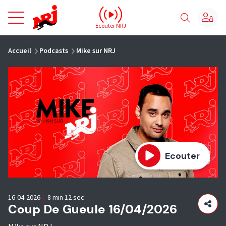
NRJ - Accueil
Ecouter NRJ
vous êtes ici
Accueil
Podcasts
Mike sur NRJ
Ecouter
16-04-2026
|
8 min 12 sec
Coup De Gueule 16/04/2026