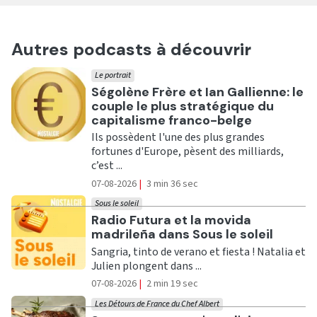
Autres podcasts à découvrir
Le portrait
Ecouter
Ségolène Frère et Ian Gallienne: le
couple le plus stratégique du
capitalisme franco-belge
Ils possèdent l'une des plus grandes
fortunes d'Europe, pèsent des milliards,
c’est ...
07-08-2026
|
3 min 36 sec
Sous le soleil
Ecouter
Radio Futura et la movida
madrileña dans Sous le soleil
Sangria, tinto de verano et fiesta ! Natalia et
Julien plongent dans ...
07-08-2026
|
2 min 19 sec
Les Détours de France du Chef Albert