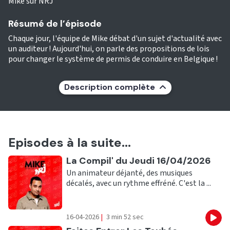
Mike sur NRJ
Résumé de l’épisode
Chaque jour, l'équipe de Mike débat d'un sujet d'actualité avec
un auditeur ! Aujourd'hui, on parle des propositions de lois
pour changer le système de permis de conduire en Belgique !
Description complète
Episodes à la suite...
Ecouter
La Compil' du Jeudi 16/04/2026
Un animateur déjanté, des musiques
décalés, avec un rythme effréné. C'est la ...
16-04-2026
|
3 min 52 sec
Eco