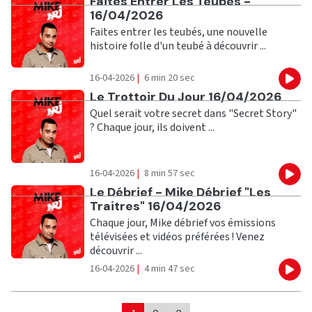
Ecouter
Faites Entrer Les Teubés -
16/04/2026
Faites entrer les teubés, une nouvelle
histoire folle d'un teubé à découvrir ...
16-04-2026
|
6 min 20 sec
Eco
Ecouter
Le Trottoir Du Jour 16/04/2026
Quel serait votre secret dans "Secret Story"
? Chaque jour, ils doivent ...
16-04-2026
|
8 min 57 sec
Eco
Ecouter
Le Débrief - Mike Débrief "Les
Traitres" 16/04/2026
Chaque jour, Mike débrief vos émissions
télévisées et vidéos préférées ! Venez
découvrir ...
16-04-2026
|
4 min 47 sec
Eco