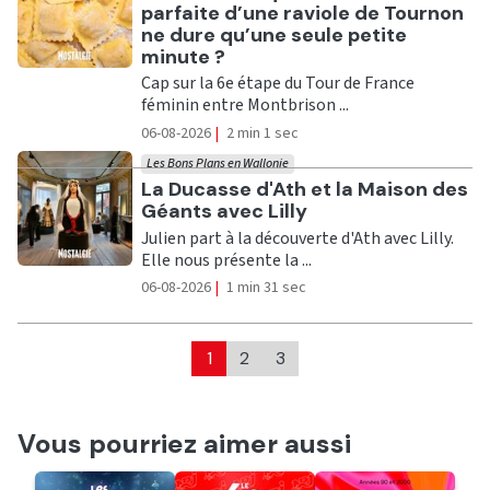
parfaite d’une raviole de Tournon
ne dure qu’une seule petite
minute ?
Cap sur la 6e étape du Tour de France
féminin entre Montbrison ...
06-08-2026
|
2 min 1 sec
Les Bons Plans en Wallonie
Ecouter
La Ducasse d'Ath et la Maison des
Géants avec Lilly
Julien part à la découverte d'Ath avec Lilly.
Elle nous présente la ...
06-08-2026
|
1 min 31 sec
1
2
3
Vous pourriez aimer aussi