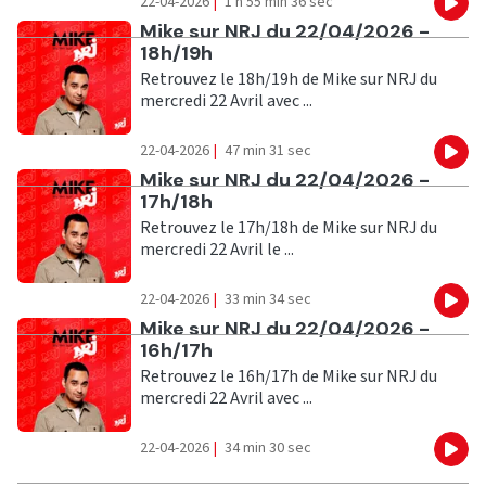
22-04-2026
|
1 h 55 min 36 sec
Eco
Ecouter
Mike sur NRJ du 22/04/2026 -
18h/19h
Retrouvez le 18h/19h de Mike sur NRJ du
mercredi 22 Avril avec ...
22-04-2026
|
47 min 31 sec
Eco
Ecouter
Mike sur NRJ du 22/04/2026 -
17h/18h
Retrouvez le 17h/18h de Mike sur NRJ du
mercredi 22 Avril le ...
22-04-2026
|
33 min 34 sec
Eco
Ecouter
Mike sur NRJ du 22/04/2026 -
16h/17h
Retrouvez le 16h/17h de Mike sur NRJ du
mercredi 22 Avril avec ...
22-04-2026
|
34 min 30 sec
Eco