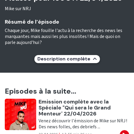
Mike sur NRJ
Résumé de l’épisode
Chaque jour, Mike fouille l'actu à la recherche des news les
marquantes mais aussi les plus insolites ! Mais de quoi on
parle aujourd'hui ?
Description complète
Episodes à la suite...
Ecouter
Emission complète avec la
Spéciale "Qui sera le Grand
Menteur' 22/04/2026
Venez découvrir l'émission de Mike sur NRJ !
Des news folles, des debriefs ...