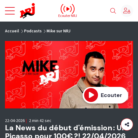
NRJ - Accueil
Ecouter NRJ
vous êtes ici
Accueil
Podcasts
Mike sur NRJ
Ecouter
22-04-2026
|
2 min 42 sec
La News du début d'émission : Un
Picasso pour 100€ ?! 22/04/2026