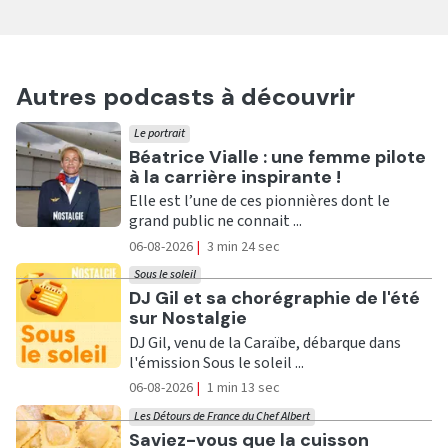
Autres podcasts à découvrir
Le portrait
Ecouter
Béatrice Vialle : une femme pilote
à la carrière inspirante !
Elle est l’une de ces pionnières dont le
grand public ne connait ...
06-08-2026
|
3 min 24 sec
Sous le soleil
Ecouter
DJ Gil et sa chorégraphie de l'été
sur Nostalgie
DJ Gil, venu de la Caraïbe, débarque dans
l'émission Sous le soleil ...
06-08-2026
|
1 min 13 sec
Les Détours de France du Chef Albert
Ecouter
Saviez-vous que la cuisson