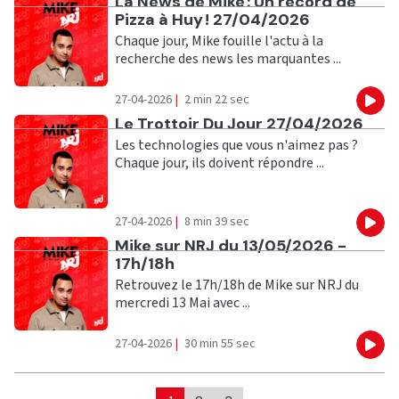
Ecouter
La News de Mike : Un record de
Pizza à Huy ! 27/04/2026
Chaque jour, Mike fouille l'actu à la
recherche des news les marquantes ...
27-04-2026
|
2 min 22 sec
Eco
Ecouter
Le Trottoir Du Jour 27/04/2026
Les technologies que vous n'aimez pas ?
Chaque jour, ils doivent répondre ...
27-04-2026
|
8 min 39 sec
Eco
Ecouter
Mike sur NRJ du 13/05/2026 -
17h/18h
Retrouvez le 17h/18h de Mike sur NRJ du
mercredi 13 Mai avec ...
27-04-2026
|
30 min 55 sec
Eco