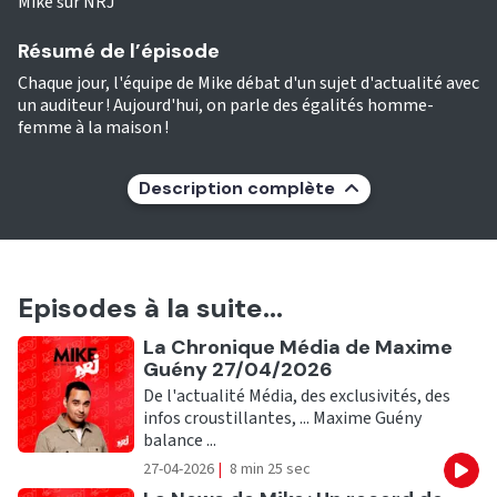
Mike sur NRJ
Résumé de l’épisode
Chaque jour, l'équipe de Mike débat d'un sujet d'actualité avec
un auditeur ! Aujourd'hui, on parle des égalités homme-
femme à la maison !
Description complète
Episodes à la suite...
Ecouter
La Chronique Média de Maxime
Guény 27/04/2026
De l'actualité Média, des exclusivités, des
infos croustillantes, ... Maxime Guény
balance ...
27-04-2026
|
8 min 25 sec
Eco