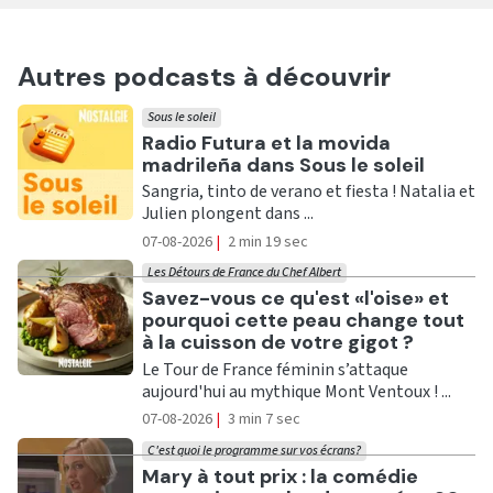
Autres podcasts à découvrir
Sous le soleil
Ecouter
Radio Futura et la movida
madrileña dans Sous le soleil
Sangria, tinto de verano et fiesta ! Natalia et
Julien plongent dans ...
07-08-2026
|
2 min 19 sec
Les Détours de France du Chef Albert
Ecouter
Savez-vous ce qu'est «l'oise» et
pourquoi cette peau change tout
à la cuisson de votre gigot ?
Le Tour de France féminin s’attaque
aujourd'hui au mythique Mont Ventoux ! ...
07-08-2026
|
3 min 7 sec
C'est quoi le programme sur vos écrans?
Ecouter
Mary à tout prix : la comédie