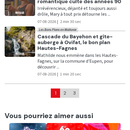
romantique culte des années 90
Irrévérencieux, déjanté et toujours aussi
drôle, Mary à tout prix détourne les ...
07-08-2026
|
2 min 30 sec
Les Bons Plans en Wallonie
Ecouter
Cascade du Bayehon et gîte-
auberge à Ovifat, le bon plan
Hautes-Fagnes
Mathilde nous emmène dans les Hautes-
Fagnes, sur la commune d'Eupen, pour
découvrir ...
07-08-2026
|
1 min 20 sec
1
2
3
Vous pourriez aimer aussi