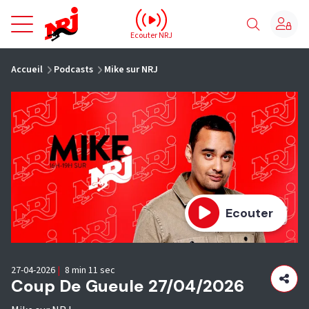
NRJ - Accueil
Ecouter NRJ
vous êtes ici
Accueil
Podcasts
Mike sur NRJ
Ecouter
27-04-2026
|
8 min 11 sec
Coup De Gueule 27/04/2026