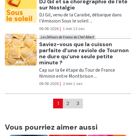
Ecouter
DJ Gil et sa chorégraphie de l'été
sur Nostalgie
DJ Gil, venu de la Caraïbe, débarque dans
l'émission Sous le soleil ...
06-08-2026
|
1 min 13 sec
Les Détours de France du Chef Albert
Ecouter
Saviez-vous que la cuisson
parfaite d’une raviole de Tournon
ne dure qu’une seule petite
minute ?
Cap sur la 6e étape du Tour de France
féminin entre Montbrison ...
06-08-2026
|
2 min 1 sec
1
2
3
Vous pourriez aimer aussi