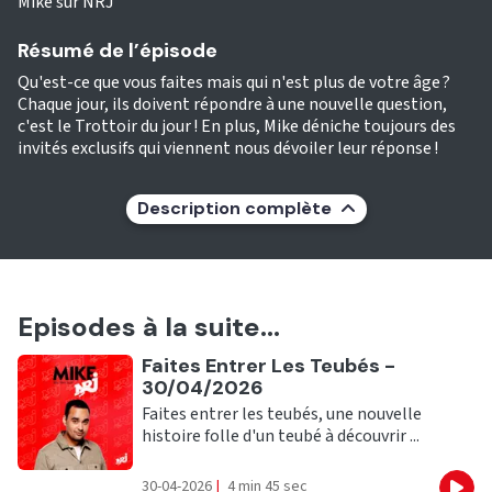
Mike sur NRJ
Résumé de l’épisode
Qu'est-ce que vous faites mais qui n'est plus de votre âge ?
Chaque jour, ils doivent répondre à une nouvelle question,
c'est le Trottoir du jour ! En plus, Mike déniche toujours des
invités exclusifs qui viennent nous dévoiler leur réponse !
Description complète
Episodes à la suite...
Ecouter
Faites Entrer Les Teubés -
30/04/2026
Faites entrer les teubés, une nouvelle
histoire folle d'un teubé à découvrir ...
30-04-2026
|
4 min 45 sec