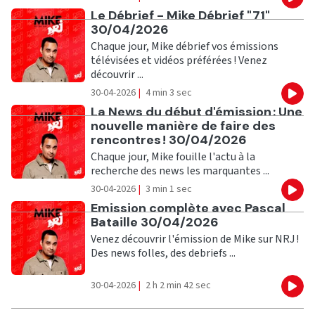
Eco
Ecouter
Le Débrief - Mike Débrief "71"
30/04/2026
Chaque jour, Mike débrief vos émissions
télévisées et vidéos préférées ! Venez
découvrir ...
30-04-2026
|
4 min 3 sec
Eco
Ecouter
La News du début d'émission : Une
nouvelle manière de faire des
rencontres ! 30/04/2026
Chaque jour, Mike fouille l'actu à la
recherche des news les marquantes ...
30-04-2026
|
3 min 1 sec
Eco
Ecouter
Emission complète avec Pascal
Bataille 30/04/2026
Venez découvrir l'émission de Mike sur NRJ !
Des news folles, des debriefs ...
30-04-2026
|
2 h 2 min 42 sec
Eco