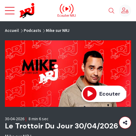
NRJ - Accueil
Ecouter NRJ
vous êtes ici
Accueil
Podcasts
Mike sur NRJ
Ecouter
30-04-2026
|
8 min 6 sec
Le Trottoir Du Jour 30/04/2026