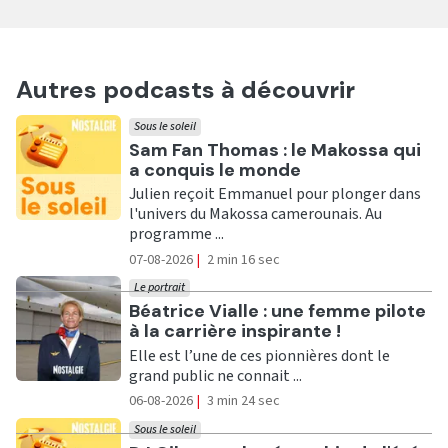
Autres podcasts à découvrir
Sous le soleil
Ecouter
Sam Fan Thomas : le Makossa qui
a conquis le monde
Julien reçoit Emmanuel pour plonger dans
l'univers du Makossa camerounais. Au
programme ...
07-08-2026
|
2 min 16 sec
Le portrait
Ecouter
Béatrice Vialle : une femme pilote
à la carrière inspirante !
Elle est l’une de ces pionnières dont le
grand public ne connait ...
06-08-2026
|
3 min 24 sec
Sous le soleil