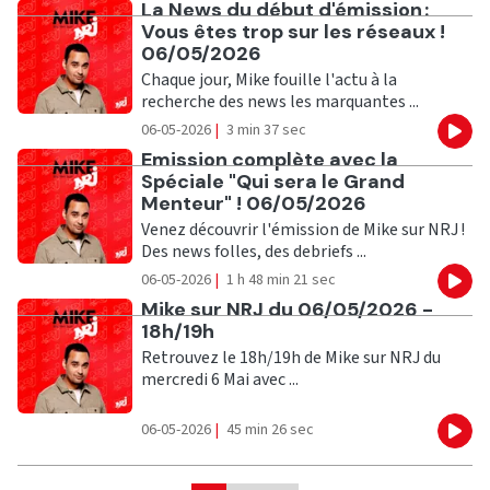
Ecouter
La News du début d'émission :
Vous êtes trop sur les réseaux !
06/05/2026
Chaque jour, Mike fouille l'actu à la
recherche des news les marquantes ...
06-05-2026
|
3 min 37 sec
Eco
Ecouter
Emission complète avec la
Spéciale "Qui sera le Grand
Menteur" ! 06/05/2026
Venez découvrir l'émission de Mike sur NRJ !
Des news folles, des debriefs ...
06-05-2026
|
1 h 48 min 21 sec
Eco
Ecouter
Mike sur NRJ du 06/05/2026 -
18h/19h
Retrouvez le 18h/19h de Mike sur NRJ du
mercredi 6 Mai avec ...
06-05-2026
|
45 min 26 sec
Eco