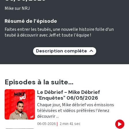
Mike sur NRJ
Résumé de l’épisode
Faites entrer les teubés, une nouvelle histoire folle d'un
teubé à découvrir avec Jeff et toute l'équipe !
Description complète
Episodes à la suite...
Ecouter
Le Débrief - Mike Débrief
"Enquêtes" 06/05/2026
Chaque jour, Mike débrief vos émissions
télévisées et vidéos préférées ! Venez
découvrir ...
06-05-2026
|
2 min 41 sec
Eco