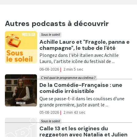
Autres podcasts à découvrir
Sous le soleil
Ecouter
Achille Lauro et "Fragole, panna e
champagne", le tube de l'été
Plongez dans l'été italien avec Achille
Lauro, l'artiste icône du festival de ...
06-08-2026
|
2 min 5 sec
C'est quoi le programme au cinéma ?
Ecouter
De la Comédie-Française : une
comédie irrésistible
Que se passe-t-il dans les coulisses d'une
grande première, juste avant le ...
05-08-2026
|
2 min 43 sec
Sous le soleil
Ecouter
Calle 13 et les origines du
reggaeton avec Natalia et Julien