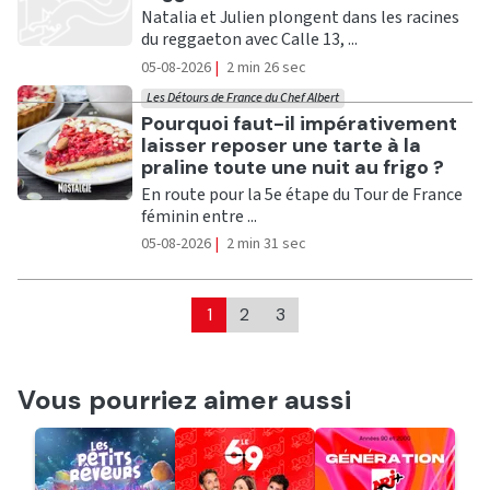
Natalia et Julien plongent dans les racines
du reggaeton avec Calle 13, ...
05-08-2026
|
2 min 26 sec
Les Détours de France du Chef Albert
Ecouter
Pourquoi faut-il impérativement
laisser reposer une tarte à la
praline toute une nuit au frigo ?
En route pour la 5e étape du Tour de France
féminin entre ...
05-08-2026
|
2 min 31 sec
1
2
3
Vous pourriez aimer aussi