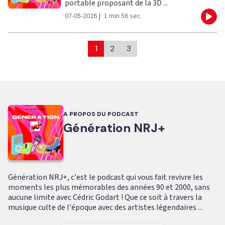
portable proposant de la 3D ...
07-05-2026
|
1 min 56 sec
Eco
1
2
3
A PROPOS DU PODCAST
Génération NRJ+
Génération NRJ+, c'est le podcast qui vous fait revivre les
moments les plus mémorables des années 90 et 2000, sans
aucune limite avec Cédric Godart ! Que ce soit à travers la
musique culte de l'époque avec des artistes légendaires ...