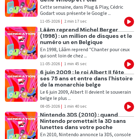
Cette semaine, dans Plug & Play, Cédric
Godart vous présente le Google ...
11-05-2026
|
2 min 17 sec
Eco
Ecouter
Lââm reprend Michel Berger
(1998) : un million de disques et le
numéro un en Belgique
En 1998, Lââm reprend "Chanter pour ceux
qui sont loin de chez ...
11-05-2026
|
1 min 45 sec
Eco
Ecouter
6 juin 2009 : le roi Albert II fête
ses 75 ans et entre dans l'histoire
de la monarchie belge
Le 6 juin 2009, Albert II devient le souverain
belge le plus ...
08-05-2026
|
1 min 40 sec
Eco
Ecouter
Nintendo 3DS (2010) : quand
Nintendo promettait la 3D sans
lunettes dans votre poche
En 2010, Nintendo annonce la 3DS, console