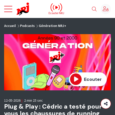
NRJ - Accueil
Ecouter NRJ
vous êtes ici
Accueil
Podcasts
Génération NRJ+
Ecouter
12-05-2026
|
2 min 25 sec
Plug & Play : Cédric a testé pour
vous les chaussures de running