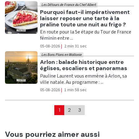
Les Détours de France du Chef Albert
Ecouter
Pourquoi faut-il impérativement
laisser reposer une tarte à la
praline toute une nuit au frigo ?
En route pour la 5e étape du Tour de France
féminin entre ...
05-08-2026
|
2 min 31 sec
Les Bons Plans en Wallonie
Ecouter
Arlon : balade historique entre
églises, escaliers et panoramas
Pauline Laurent vous emmène à Arlon, sa
ville natale. Au programme : ...
05-08-2026
|
1 min 58 sec
1
2
3
Vous pourriez aimer aussi