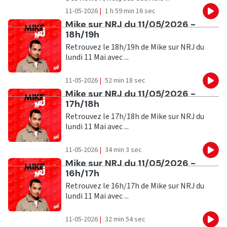
11-05-2026
|
1 h 59 min 16 sec
Eco
Ecouter
Mike sur NRJ du 11/05/2026 -
18h/19h
Retrouvez le 18h/19h de Mike sur NRJ du
lundi 11 Mai avec ...
11-05-2026
|
52 min 18 sec
Eco
Ecouter
Mike sur NRJ du 11/05/2026 -
17h/18h
Retrouvez le 17h/18h de Mike sur NRJ du
lundi 11 Mai avec ...
11-05-2026
|
34 min 3 sec
Eco
Ecouter
Mike sur NRJ du 11/05/2026 -
16h/17h
Retrouvez le 16h/17h de Mike sur NRJ du
lundi 11 Mai avec ...
11-05-2026
|
32 min 54 sec
Eco