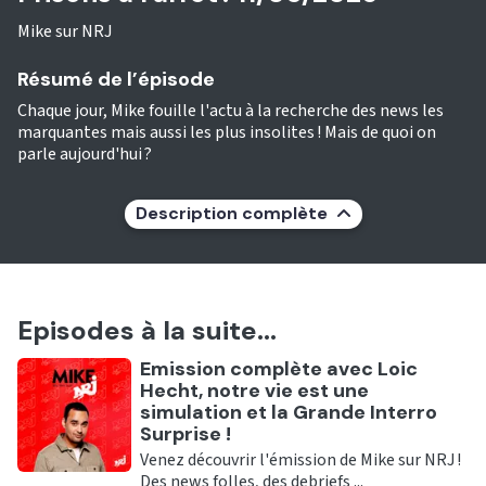
Mike sur NRJ
Résumé de l’épisode
Chaque jour, Mike fouille l'actu à la recherche des news les
marquantes mais aussi les plus insolites ! Mais de quoi on
parle aujourd'hui ?
Description complète
Episodes à la suite...
Ecouter
Emission complète avec Loic
Hecht, notre vie est une
simulation et la Grande Interro
Surprise !
Venez découvrir l'émission de Mike sur NRJ !
Des news folles, des debriefs ...