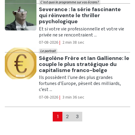
C'est quoi le programme sur vos écrans?
Ecouter
Severance : la série fascinante
qui réinvente le thriller
psychologique
Et si votre vie professionnelle et votre vie
privée ne se rencontraient ...
07-08-2026
|
2 min 38 sec
Le portrait
Ecouter
Ségolène Frère et Ian Gallienne: le
couple le plus stratégique du
capitalisme franco-belge
Ils possèdent l'une des plus grandes
fortunes d'Europe, pèsent des milliards,
c’est ...
07-08-2026
|
3 min 36 sec
1
2
3