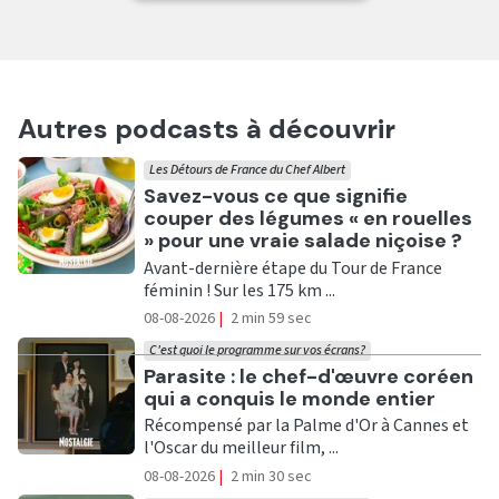
Autres podcasts à découvrir
Les Détours de France du Chef Albert
Ecouter
Savez-vous ce que signifie
couper des légumes « en rouelles
» pour une vraie salade niçoise ?
Avant-dernière étape du Tour de France
féminin ! Sur les 175 km ...
08-08-2026
|
2 min 59 sec
C'est quoi le programme sur vos écrans?
Ecouter
Parasite : le chef-d'œuvre coréen
qui a conquis le monde entier
Récompensé par la Palme d'Or à Cannes et
l'Oscar du meilleur film, ...
08-08-2026
|
2 min 30 sec