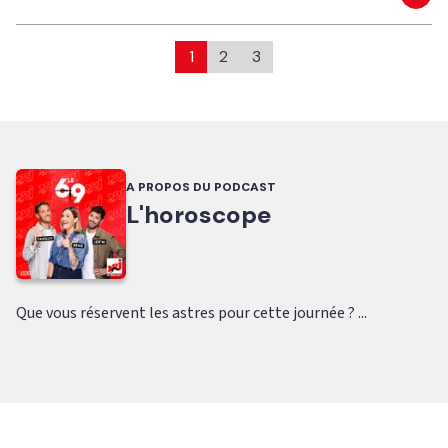
Eco
1
2
3
A PROPOS DU PODCAST
L'horoscope
Que vous réservent les astres pour cette journée ? ...