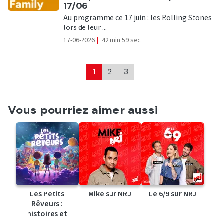
17/06
Au programme ce 17 juin : les Rolling Stones
lors de leur ...
17-06-2026
|
42 min 59 sec
1
2
3
Vous pourriez aimer aussi
Les Petits
Mike sur NRJ
Le 6/9 sur NRJ
Rêveurs :
histoires et