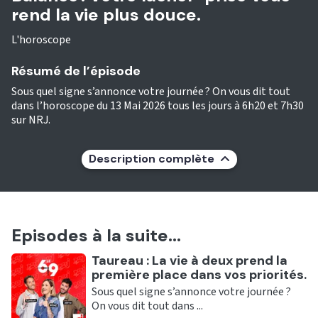
rend la vie plus douce.
L'horoscope
Résumé de l’épisode
Sous quel signe s’annonce votre journée ? On vous dit tout
dans l’horoscope du 13 Mai 2026 tous les jours à 6h20 et 7h30
sur NRJ.
Description complète
Episodes à la suite...
Ecouter
Taureau : La vie à deux prend la
première place dans vos priorités.
Sous quel signe s’annonce votre journée ?
On vous dit tout dans ...