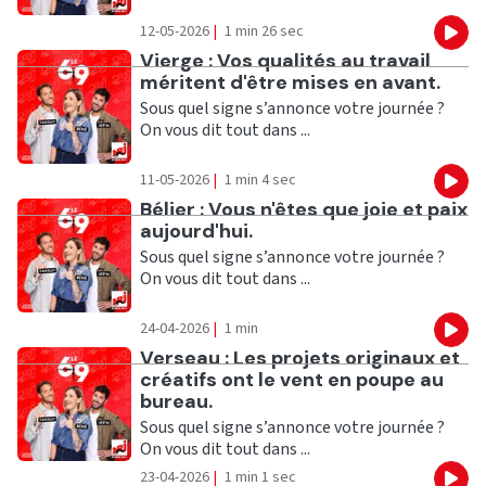
12-05-2026
|
1 min 26 sec
Eco
Ecouter
Vierge : Vos qualités au travail
méritent d'être mises en avant.
Sous quel signe s’annonce votre journée ?
On vous dit tout dans ...
11-05-2026
|
1 min 4 sec
Eco
Ecouter
Bélier : Vous n'êtes que joie et paix
aujourd'hui.
Sous quel signe s’annonce votre journée ?
On vous dit tout dans ...
24-04-2026
|
1 min
Eco
Ecouter
Verseau : Les projets originaux et
créatifs ont le vent en poupe au
bureau.
Sous quel signe s’annonce votre journée ?
On vous dit tout dans ...
23-04-2026
|
1 min 1 sec