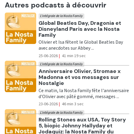
Autres podcasts à découvrir
L'intégrale de la Nosta Family
Ecouter
Global Beatles Day, Dragonia et
Disneyland Paris avec la Nosta
Family
Olivier et Isa fêtent le Global Beatles Day
avec anecdotes sur Abbey ...
25-06-2026
|
41 min 19 sec
L'intégrale de la Nosta Family
Ecouter
Anniversaire Olivier, Stromae x
Madonna et vos messages sur
Nostalgie
Ce matin, la Nosta Family fête l'anniversaire
d'Olivier avec pâté gommé, messages ...
23-06-2026
|
46 min 3 sec
L'intégrale de la Nosta Family
Ecouter
Rolling Stones aux USA, Toy Story
5, biopic Johnny Hallyday et
Jodaquiz: la Nosta Family du