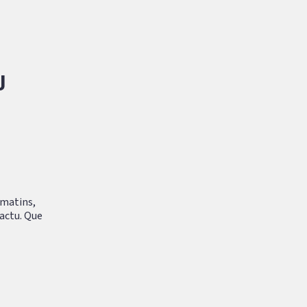
J
 matins,
'actu. Que