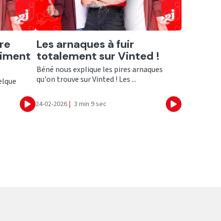
Ecouter
re
Les arnaques à fuir
liment
totalement sur Vinted !
Béné nous explique les pires arnaques
qu'on trouve sur Vinted ! Les ...
elque
24-02-2026
|
3 min 9 sec
Ecouter
Ecouter