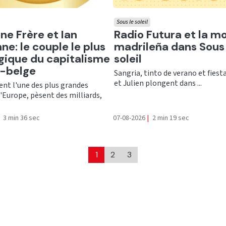
Sous le soleil
er
Ecouter
ne Frère et Ian
Radio Futura et la m
ne: le couple le plus
madrileña dans Sous 
gique du capitalisme
soleil
o-belge
Sangria, tinto de verano et fiesta
et Julien plongent dans ...
ent l'une des plus grandes
'Europe, pèsent des milliards,
3 min 36 sec
07-08-2026
|
2 min 19 sec
1
2
3