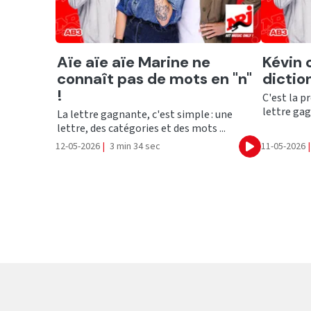
Ecouter
Ecout
Aïe aïe aïe Marine ne
Kévin 
connaît pas de mots en "n"
dictio
!
C'est la p
lettre gagn
La lettre gagnante, c'est simple : une
lettre, des catégories et des mots ...
12-05-2026
|
3 min 34 sec
11-05-2026
|
Ecouter