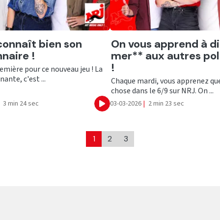
er
Ecouter
connaît bien son
On vous apprend à di
nnaire !
mer** aux autres po
!
remière pour ce nouveau jeu ! La
ante, c'est ...
Chaque mardi, vous apprenez qu
chose dans le 6/9 sur NRJ. On ...
3 min 24 sec
03-03-2026
|
2 min 23 sec
Ecouter
1
2
3