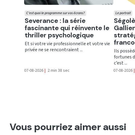
C'est quoi le programme sur vos écrans?
Le portrait
Ecouter
Ecout
Severance : la série
Ségolè
fascinante qui réinvente le
Gallien
thriller psychologique
straté
franc
Et si votre vie professionnelle et votre vie
privée ne se rencontraient ...
Ils possèd
fortunes d
c’est ...
07-08-2026
|
2 min 38 sec
07-08-2026
|
Vous pourriez aimer aussi