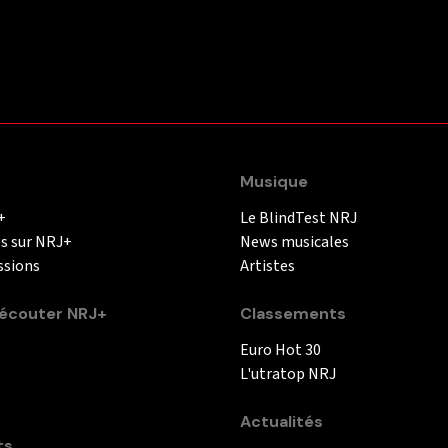
Musique
+
Le BlindTest NRJ
és sur NRJ+
News musicales
ssions
Artistes
couter NRJ+
Classements
Euro Hot 30
L'utratop NRJ
Actualités
ts