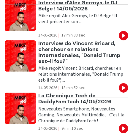
Ecouter
Interview d'Alex Germys, le DJ
Belge ! 14/05/2026
Mike reçoit Alex Germys, le DJ Belge ! Il
vient présenter son ...
14-05-2026
|
17 min 33 sec
Eco
Ecouter
Interview de Vincent Bricard,
chercheur en relations
internationales, "Donald Trump
est-il fou?"
Mike reçoit Vincent Bricard, chercheur en
relations internationales, "Donald Trump
est-il fou?", ...
14-05-2026
|
13 min 52 sec
Eco
Ecouter
La Chronique Tech de
DaddyFamTech 14/05/2026
Nouveautés Smartphone, Nouveautés
Gaming, Nouveautés Multimédia,... C'est la
Chronique de DaddyFamTech ! ...
14-05-2026
|
9 min 10 sec
Eco