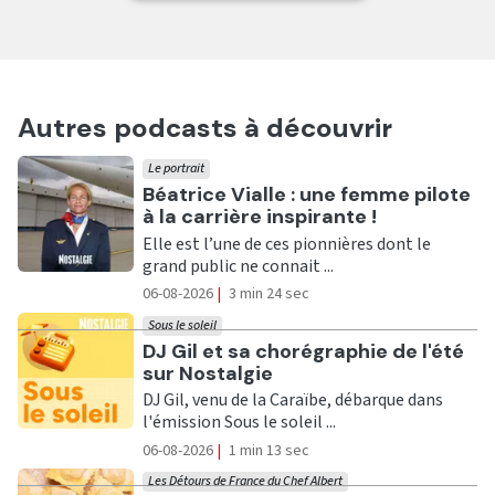
Autres podcasts à découvrir
Le portrait
Ecouter
Béatrice Vialle : une femme pilote
à la carrière inspirante !
Elle est l’une de ces pionnières dont le
grand public ne connait ...
06-08-2026
|
3 min 24 sec
Sous le soleil
Ecouter
DJ Gil et sa chorégraphie de l'été
sur Nostalgie
DJ Gil, venu de la Caraïbe, débarque dans
l'émission Sous le soleil ...
06-08-2026
|
1 min 13 sec
Les Détours de France du Chef Albert