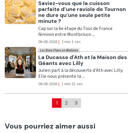
Ecouter
Saviez-vous que la cuisson
parfaite d’une raviole de Tournon
ne dure qu’une seule petite
minute ?
Cap sur la 6e étape du Tour de France
féminin entre Montbrison ...
06-08-2026
|
2 min 1 sec
Les Bons Plans en Wallonie
Ecouter
La Ducasse d'Ath et la Maison des
Géants avec Lilly
Julien part à la découverte d'Ath avec Lilly.
Elle nous présente la ...
06-08-2026
|
1 min 31 sec
1
2
3
Vous pourriez aimer aussi