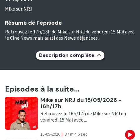
Mike sur NRJ
Résumé de l’épisode
Retrouvez le 17h/18h de Mike sur NRJ du vendredi 15 Mai avec
le Ciné News mais aussi des News déjantées.
Description complète
Episodes à la suite...
Ecouter
Mike sur NRJ du 15/05/2026 -
16h/17h
Retrouvez le 16h/17h de Mike sur NRJ du
vendredi 15 Mai avec ...
15-05-2026
|
37 min 6 sec
Eco