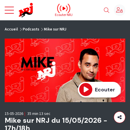
NRJ - Accueil
Ecouter NRJ
vous êtes ici
Accueil
Podcasts
Mike sur NRJ
Ecouter
15-05-2026
|
35 min 13 sec
Mike sur NRJ du 15/05/2026 -
17h/18h