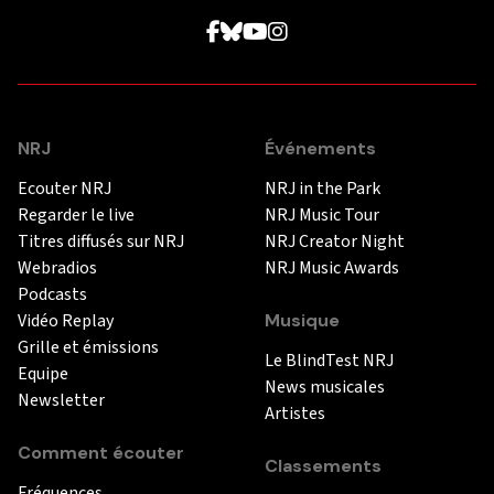
NRJ
Événements
Ecouter NRJ
NRJ in the Park
Regarder le live
NRJ Music Tour
Titres diffusés sur NRJ
NRJ Creator Night
Webradios
NRJ Music Awards
Podcasts
Vidéo Replay
Musique
Grille et émissions
Le BlindTest NRJ
Equipe
News musicales
Newsletter
Artistes
Comment écouter
Classements
Fréquences