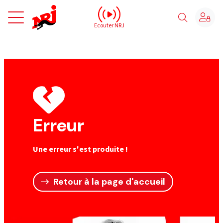
NRJ - Accueil
Ecouter NRJ
Erreur
Une erreur s'est produite !
Retour à la page d'accueil