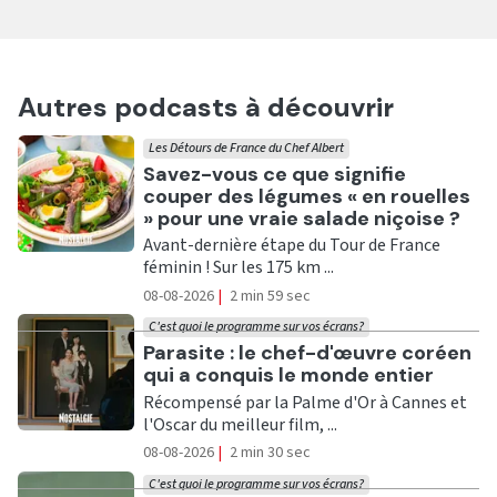
Autres podcasts à découvrir
Les Détours de France du Chef Albert
Ecouter
Savez-vous ce que signifie
couper des légumes « en rouelles
» pour une vraie salade niçoise ?
Avant-dernière étape du Tour de France
féminin ! Sur les 175 km ...
08-08-2026
|
2 min 59 sec
C'est quoi le programme sur vos écrans?
Ecouter
Parasite : le chef-d'œuvre coréen
qui a conquis le monde entier
Récompensé par la Palme d'Or à Cannes et
l'Oscar du meilleur film, ...
08-08-2026
|
2 min 30 sec
C'est quoi le programme sur vos écrans?