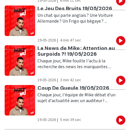
19-05-2026
|
6 min 11 sec
Eco
Ecouter
Le Jeu Des Bruits 19/05/2026
Un chat qui parle anglais ? Une Voiture
Allemande ? Un Frigo qui bégaye ? ...
19-05-2026
|
4 min 47 sec
Eco
Ecouter
La News de Mike : Attention au
Surpoids ?! 19/05/2026
Chaque jour, Mike fouille l'actu à la
recherche des news les marquantes ...
19-05-2026
|
3 min 42 sec
Eco
Ecouter
Coup De Gueule 19/05/2026
Chaque jour, l'équipe de Mike débat d'un
sujet d'actualité avec un auditeur ! ...
19-05-2026
|
5 min 39 sec
Eco