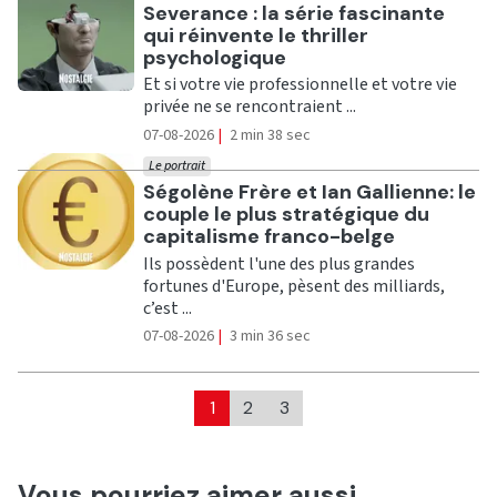
Ecouter
Severance : la série fascinante
qui réinvente le thriller
psychologique
Et si votre vie professionnelle et votre vie
privée ne se rencontraient ...
07-08-2026
|
2 min 38 sec
Le portrait
Ecouter
Ségolène Frère et Ian Gallienne: le
couple le plus stratégique du
capitalisme franco-belge
Ils possèdent l'une des plus grandes
fortunes d'Europe, pèsent des milliards,
c’est ...
07-08-2026
|
3 min 36 sec
1
2
3
Vous pourriez aimer aussi