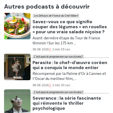
Autres podcasts à découvrir
Les Détours de France du Chef Albert
Ecouter
Savez-vous ce que signifie
couper des légumes « en rouelles
» pour une vraie salade niçoise ?
Avant-dernière étape du Tour de France
féminin ! Sur les 175 km ...
08-08-2026
|
2 min 59 sec
C'est quoi le programme sur vos écrans?
Ecouter
Parasite : le chef-d'œuvre coréen
qui a conquis le monde entier
Récompensé par la Palme d'Or à Cannes et
l'Oscar du meilleur film, ...
08-08-2026
|
2 min 30 sec
C'est quoi le programme sur vos écrans?
Ecouter
Severance : la série fascinante
qui réinvente le thriller
psychologique