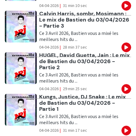
04-04-2026
|
31 min 10 sec
Eco
Ecouter
Calvin Harris, sombr, Mosimann :
Le mix de Bastien du 03/04/2026
- Partie 3
Ce 3 Avril 2026, Bastien vous a mixé les
meilleurs hits du ...
04-04-2026
|
28 min 37 sec
Eco
Ecouter
HUGEL, David Guetta, Jain : Le mix
de Bastien du 03/04/2026 -
Partie 2
Ce 3 Avril 2026, Bastien vous a mixé les
meilleurs hits du ...
04-04-2026
|
29 min 25 sec
Eco
Ecouter
Kungs, Justice, DJ Snake : Le mix
de Bastien du 03/04/2026 -
Partie 1
Ce 3 Avril 2026, Bastien vous a mixé les
meilleurs hits du ...
04-04-2026
|
31 min 17 sec
Eco