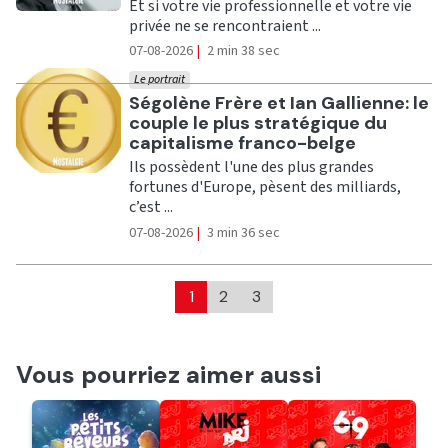
Et si votre vie professionnelle et votre vie
privée ne se rencontraient ...
07-08-2026
|
2 min 38 sec
Le portrait
Ecouter
Ségolène Frère et Ian Gallienne: le
couple le plus stratégique du
capitalisme franco-belge
Ils possèdent l'une des plus grandes
fortunes d'Europe, pèsent des milliards,
c’est ...
07-08-2026
|
3 min 36 sec
1
2
3
Vous pourriez aimer aussi