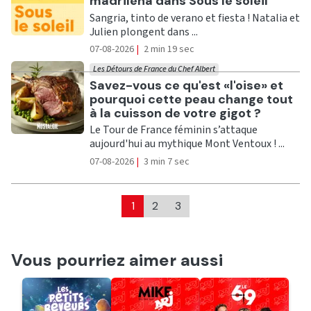
madrileña dans Sous le soleil
Sangria, tinto de verano et fiesta ! Natalia et
Julien plongent dans ...
07-08-2026
|
2 min 19 sec
Les Détours de France du Chef Albert
Ecouter
Savez-vous ce qu'est «l'oise» et
pourquoi cette peau change tout
à la cuisson de votre gigot ?
Le Tour de France féminin s’attaque
aujourd'hui au mythique Mont Ventoux ! ...
07-08-2026
|
3 min 7 sec
1
2
3
Vous pourriez aimer aussi