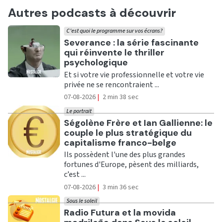
Autres podcasts à découvrir
C'est quoi le programme sur vos écrans?
Ecouter
Severance : la série fascinante
qui réinvente le thriller
psychologique
Et si votre vie professionnelle et votre vie
privée ne se rencontraient ...
07-08-2026
|
2 min 38 sec
Le portrait
Ecouter
Ségolène Frère et Ian Gallienne: le
couple le plus stratégique du
capitalisme franco-belge
Ils possèdent l'une des plus grandes
fortunes d'Europe, pèsent des milliards,
c’est ...
07-08-2026
|
3 min 36 sec
Sous le soleil
Ecouter
Radio Futura et la movida