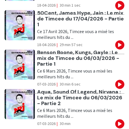
18-04-2026
|
30 min 1 sec
Eco
Ecouter
50Cent, James Hype, Jain : Le mix
de Timcee du 17/04/2026 - Partie
1
Ce 17 Avril 2026, Timcee vous a mixé les
meilleurs hits du ...
18-04-2026
|
29 min 57 sec
Eco
Ecouter
Benson Boone, Kungs, Gayle : Le
mix de Timcee du 06/03/2026 -
Partie 1
Ce 6 Mars 2026, Timcee vous a mixé les
meilleurs hits du ...
07-03-2026
|
30 min 6 sec
Eco
Ecouter
Aqua, Sound Of Legend, Nirvana :
Le mix de Timcee du 06/03/2026
- Partie 2
Ce 6 Mars 2026, Timcee vous a mixé les
meilleurs hits du ...
07-03-2026
|
30 min
Eco