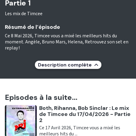
Partie 1
Les mix de Timcee
Résumé de l’épisode
Ce 8 Mai 2026, Timcee vous a mixé les meilleurs hits du
moment. Angèle, Bruno Mars, Helena, Retrouvez son set en
replay !
Description complète
Episodes à la suite...
Ecouter
Both, Rihanna, Bob Sinclar : Le mix
de Timcee du 17/04/2026 - Partie
2
Ce 17 Avril 2026, Timcee vous a mixé les
meilleurs hits du ...