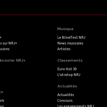
Musique
+
Le BlindTest NRJ
és sur NRJ+
News musicales
ssions
Artistes
couter NRJ+
Classements
Euro Hot 30
L'utratop NRJ
Actualités
ts
Actualités
ark
Concours
our
Les engagements NRJ