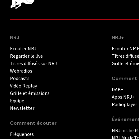
NRJ
NRJ+
Ecouter NRJ
Ecouter NRJ
Regarder le live
Titres diffus
Titres diffusés sur NRJ
Grille et émi
Webradios
Podcasts
Comment é
Vidéo Replay
DAB+
Grille et émissions
Apps NRJ+
Equipe
Radioplayer
Newsletter
Événemen
Comment écouter
NRJ in the P
Fréquences
NRJ Music T