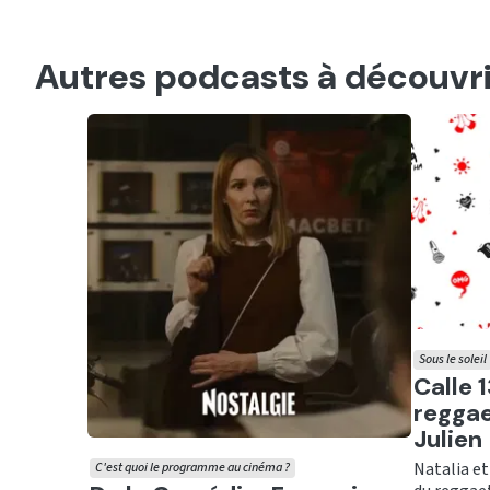
Autres podcasts à découvri
Sous le soleil
Ecout
Calle 1
reggae
Julien
Natalia et
C'est quoi le programme au cinéma ?