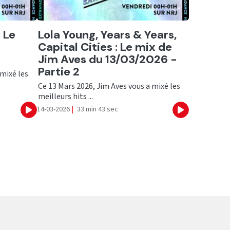
Ecouter
 Le
Lola Young, Years & Years,
Capital Cities : Le mix de
Jim Aves du 13/03/2026 -
Partie 2
 mixé les
Ce 13 Mars 2026, Jim Aves vous a mixé les
meilleurs hits ...
14-03-2026
|
33 min 43 sec
Ecouter
Ecouter