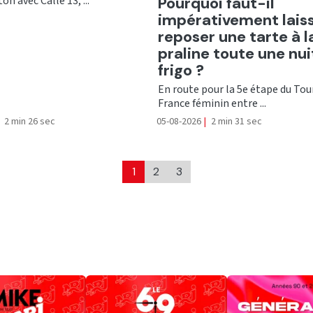
Ecouter
Pourquoi faut-il
on avec Calle 13, ...
impérativement lais
reposer une tarte à l
praline toute une nui
frigo ?
En route pour la 5e étape du Tou
France féminin entre ...
2 min 26 sec
05-08-2026
|
2 min 31 sec
1
2
3