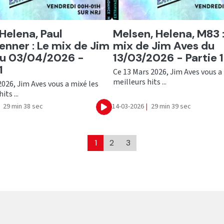
er
Ecouter
 Helena, Paul
Melsen, Helena, M83 :
enner : Le mix de Jim
mix de Jim Aves du
du 03/04/2026 -
13/03/2026 - Partie 1
1
Ce 13 Mars 2026, Jim Aves vous a
meilleurs hits ...
 2026, Jim Aves vous a mixé les
its ...
29 min 38 sec
14-03-2026
|
29 min 39 sec
Ecouter
1
2
3