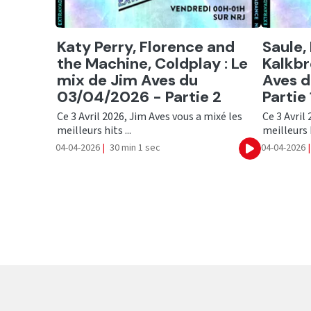
Ecouter
Ecout
Katy Perry, Florence and
Saule,
the Machine, Coldplay : Le
Kalkbr
mix de Jim Aves du
Aves 
03/04/2026 - Partie 2
Partie 
Ce 3 Avril 2026, Jim Aves vous a mixé les
Ce 3 Avril
meilleurs hits ...
meilleurs h
04-04-2026
|
30 min 1 sec
04-04-2026
|
Ecouter