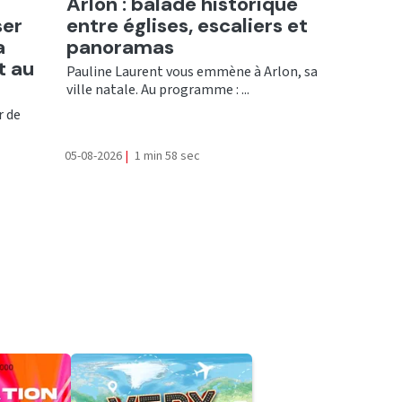
Ecouter
Arlon : balade historique
ser
entre églises, escaliers et
a
panoramas
t au
Pauline Laurent vous emmène à Arlon, sa
ville natale. Au programme : ...
r de
05-08-2026
|
1 min 58 sec