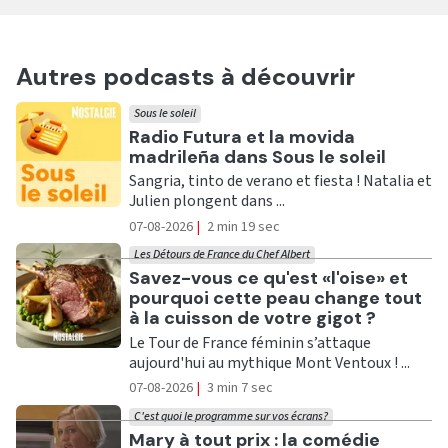
Autres podcasts à découvrir
Sous le soleil
Ecouter
Radio Futura et la movida
madrileña dans Sous le soleil
Sangria, tinto de verano et fiesta ! Natalia et
Julien plongent dans ...
07-08-2026
|
2 min 19 sec
Les Détours de France du Chef Albert
Ecouter
Savez-vous ce qu'est «l'oise» et
pourquoi cette peau change tout
à la cuisson de votre gigot ?
Le Tour de France féminin s’attaque
aujourd'hui au mythique Mont Ventoux ! ...
07-08-2026
|
3 min 7 sec
C'est quoi le programme sur vos écrans?
Ecouter
Mary à tout prix : la comédie