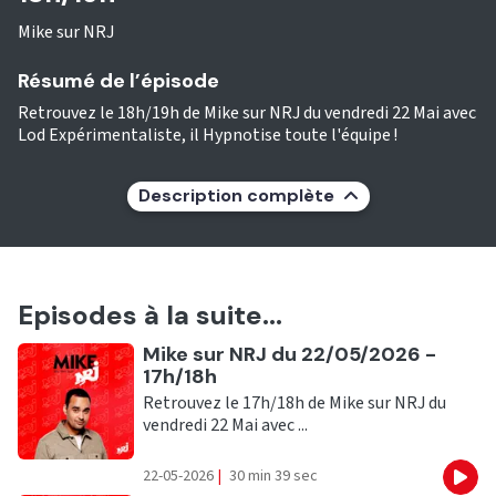
Mike sur NRJ
Résumé de l’épisode
Retrouvez le 18h/19h de Mike sur NRJ du vendredi 22 Mai avec
Lod Expérimentaliste, il Hypnotise toute l'équipe !
Description complète
Episodes à la suite...
Ecouter
Mike sur NRJ du 22/05/2026 -
17h/18h
Retrouvez le 17h/18h de Mike sur NRJ du
vendredi 22 Mai avec ...
22-05-2026
|
30 min 39 sec
Eco