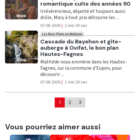
romantique culte des années 90
Irrévérencieux, déjanté et toujours aussi
drôle, Mary à tout prix détourne les ...
07-08-2026
|
2 min 30 sec
Les Bons Plans en Wallonie
Ecouter
Cascade du Bayehon et gîte-
auberge à Ovifat, le bon plan
Hautes-Fagnes
Mathilde nous emmène dans les Hautes-
Fagnes, sur la commune d'Eupen, pour
découvrir ...
07-08-2026
|
1 min 20 sec
1
2
3
Vous pourriez aimer aussi