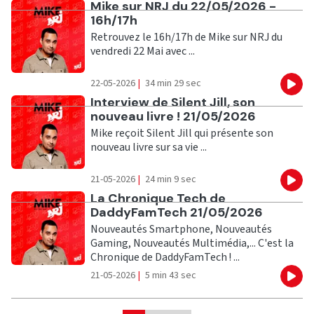
Ecouter
Mike sur NRJ du 22/05/2026 -
16h/17h
Retrouvez le 16h/17h de Mike sur NRJ du
vendredi 22 Mai avec ...
22-05-2026
|
34 min 29 sec
Eco
Ecouter
Interview de Silent Jill, son
nouveau livre ! 21/05/2026
Mike reçoit Silent Jill qui présente son
nouveau livre sur sa vie ...
21-05-2026
|
24 min 9 sec
Eco
Ecouter
La Chronique Tech de
DaddyFamTech 21/05/2026
Nouveautés Smartphone, Nouveautés
Gaming, Nouveautés Multimédia,... C'est la
Chronique de DaddyFamTech ! ...
21-05-2026
|
5 min 43 sec
Eco