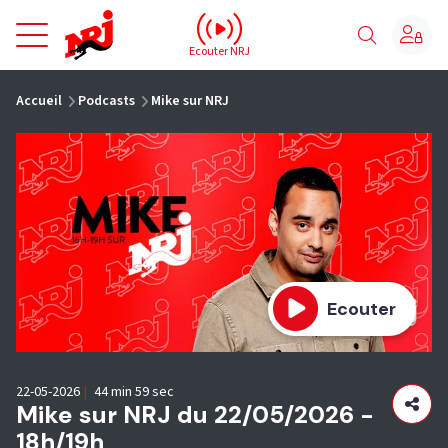
NRJ - Accueil
Ecouter NRJ
vous êtes ici
Accueil
Podcasts
Mike sur NRJ
Ecouter
22-05-2026
|
44 min 59 sec
Mike sur NRJ du 22/05/2026 -
18h/19h