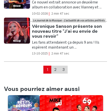
Ce nouvel extrait annonce un deuxième
album en collaboration avec Vianney et ...
10-02-2026
|
2 min 47 sec
Le journal de la Musique - L'actualité de vos artistes préférés
Ecouter
Véronique Sanson présente son
nouveau titre "J'ai eu envie de
vous revoir"
Les fans attendaient ça depuis 9 ans ! Ils
espèrent maintenant un ...
13-10-2025
|
2 min 47 sec
1
2
3
Vous pourriez aimer aussi