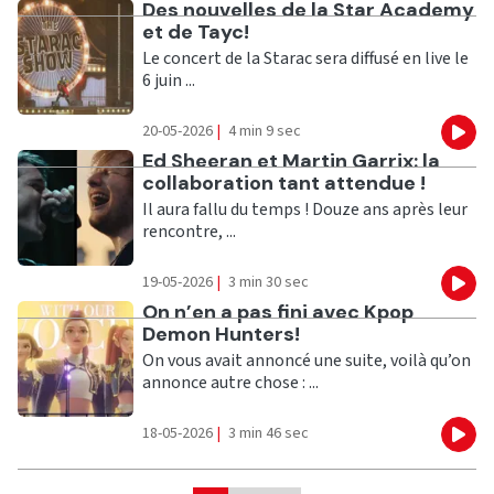
Ecouter
Des nouvelles de la Star Academy
et de Tayc!
Le concert de la Starac sera diffusé en live le
6 juin ...
20-05-2026
|
4 min 9 sec
Eco
Ecouter
Ed Sheeran et Martin Garrix: la
collaboration tant attendue !
Il aura fallu du temps ! Douze ans après leur
rencontre, ...
19-05-2026
|
3 min 30 sec
Eco
Ecouter
On n’en a pas fini avec Kpop
Demon Hunters!
On vous avait annoncé une suite, voilà qu’on
annonce autre chose : ...
18-05-2026
|
3 min 46 sec
Eco