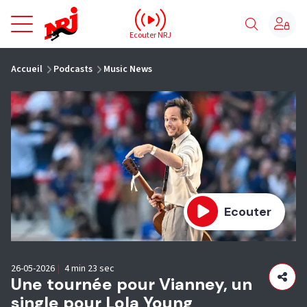
NRJ - Accueil
Ecouter NRJ
vous êtes ici
Accueil
Podcasts
Music News
Ecouter
26-05-2026
|
4 min 23 sec
Une tournée pour Vianney, un
single pour Lola Young