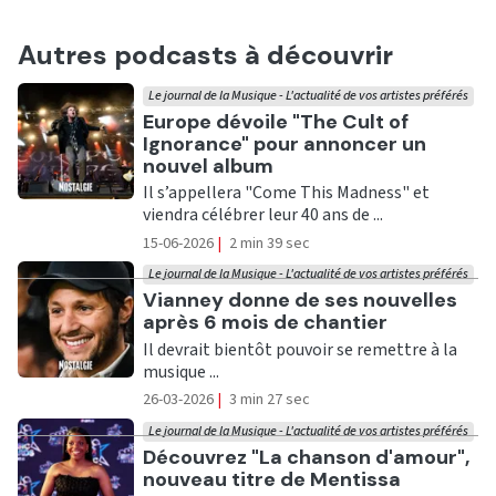
Autres podcasts à découvrir
Le journal de la Musique - L'actualité de vos artistes préférés
Ecouter
Europe dévoile "The Cult of
Ignorance" pour annoncer un
nouvel album
Il s’appellera "Come This Madness" et
viendra célébrer leur 40 ans de ...
15-06-2026
|
2 min 39 sec
Le journal de la Musique - L'actualité de vos artistes préférés
Ecouter
Vianney donne de ses nouvelles
après 6 mois de chantier
Il devrait bientôt pouvoir se remettre à la
musique ...
26-03-2026
|
3 min 27 sec
Le journal de la Musique - L'actualité de vos artistes préférés
Ecouter
Découvrez "La chanson d'amour",
nouveau titre de Mentissa