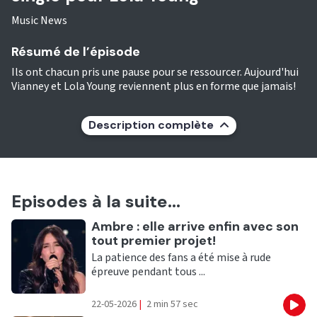
Music News
Résumé de l’épisode
Ils ont chacun pris une pause pour se ressourcer. Aujourd'hui
Vianney et Lola Young reviennent plus en forme que jamais!
Description complète
Episodes à la suite...
Ecouter
Ambre : elle arrive enfin avec son
tout premier projet!
La patience des fans a été mise à rude
épreuve pendant tous ...
22-05-2026
|
2 min 57 sec
Eco