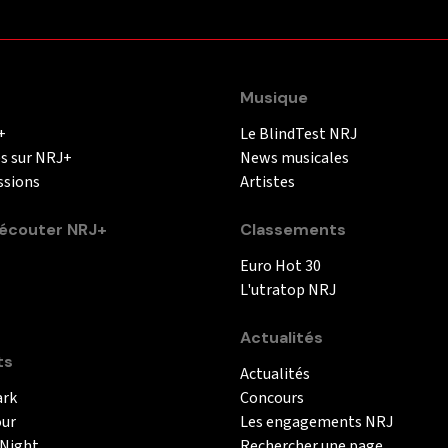
Musique
+
Le BlindTest NRJ
és sur NRJ+
News musicales
ssions
Artistes
couter NRJ+
Classements
Euro Hot 30
L'utratop NRJ
Actualités
ts
Actualités
ark
Concours
our
Les engagements NRJ
 Night
Rechercher une page