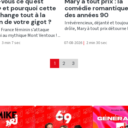
er
Ecouter
vous ce qu'est
Mary à tout prix : la
e» et pourquoi cette
comédie romantique
hange tout à la
des années 90
n de votre gigot ?
Irrévérencieux, déjanté et toujou
drôle, Mary à tout prix détourne le
 France féminin s’attaque
i au mythique Mont Ventoux ! ...
3 min 7 sec
07-08-2026
|
2 min 30 sec
1
2
3