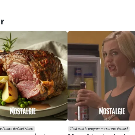
r
e France du Chef Albert
C'est quoi le programme sur vos écrans?