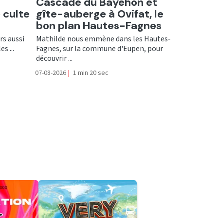
Ecouter
Cascade du Bayehon et
 culte
gîte-auberge à Ovifat, le
bon plan Hautes-Fagnes
rs aussi
Mathilde nous emmène dans les Hautes-
s ...
Fagnes, sur la commune d'Eupen, pour
découvrir ...
07-08-2026
|
1 min 20 sec