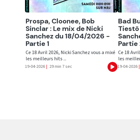
Ecouter
Ecout
Prospa, Cloonee, Bob
Bad Bu
Sinclar : Le mix de Nicki
Tiestö
Sanchez du 18/04/2026 -
Sanch
Partie 1
Partie
Ce 18 Avril 2026, Nicki Sanchez vous a mixé
Ce 18 Avri
les meilleurs hits ...
les meilleu
19-04-2026
|
29 min 7 sec
19-04-2026
|
Ecouter