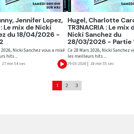
er
Ecouter
nny, Jennifer Lopez,
Hugel, Charlotte Car
 : Le mix de Nicki
TR3NACRIA : Le mix 
ez du 18/04/2026 -
Nicki Sanchez du
 2
28/03/2026 - Partie 
l 2026, Nicki Sanchez vous a mixé
Ce 28 Mars 2026, Nicki Sanchez v
rs hits ...
les meilleurs hits ...
27 min 54 sec
29-03-2026
|
28 min 55 sec
Ecouter
1
2
3