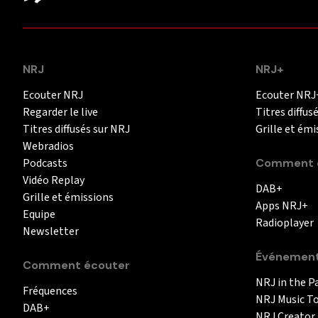
NRJ
NRJ+
Ecouter NRJ
Ecouter NRJ
Regarder le live
Titres diffus
Titres diffusés sur NRJ
Grille et émi
Webradios
Podcasts
Comment é
Vidéo Replay
DAB+
Grille et émissions
Apps NRJ+
Equipe
Radioplayer
Newsletter
Événemen
Comment écouter
NRJ in the P
Fréquences
NRJ Music T
DAB+
NRJ Creator