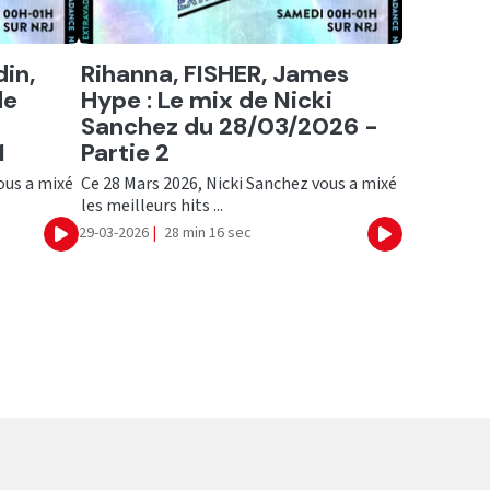
Ecouter
din,
Rihanna, FISHER, James
de
Hype : Le mix de Nicki
Sanchez du 28/03/2026 -
1
Partie 2
ous a mixé
Ce 28 Mars 2026, Nicki Sanchez vous a mixé
les meilleurs hits ...
29-03-2026
|
28 min 16 sec
Ecouter
Ecouter