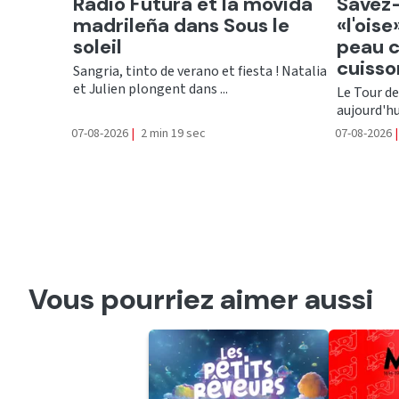
Ecouter
Ecout
Radio Futura et la movida
Savez-
madrileña dans Sous le
«l'ois
soleil
peau c
cuisso
Sangria, tinto de verano et fiesta ! Natalia
et Julien plongent dans ...
Le Tour de
aujourd'hu
07-08-2026
|
2 min 19 sec
07-08-2026
|
Vous pourriez aimer aussi