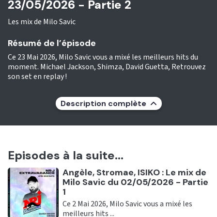
23/05/2026 - Partie 2
Les mix de Milo Savic
Résumé de l’épisode
Ce 23 Mai 2026, Milo Savic vous a mixé les meilleurs hits du
moment. Michael Jackson, Shimza, David Guetta, Retrouvez
son set en replay !
Description complète
Episodes à la suite...
Ecouter
Angèle, Stromae, ISIKO : Le mix de
Milo Savic du 02/05/2026 - Partie
1
Ce 2 Mai 2026, Milo Savic vous a mixé les
meilleurs hits ...