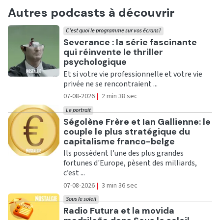
Autres podcasts à découvrir
C'est quoi le programme sur vos écrans?
Ecouter
Severance : la série fascinante
qui réinvente le thriller
psychologique
Et si votre vie professionnelle et votre vie
privée ne se rencontraient ...
07-08-2026
|
2 min 38 sec
Le portrait
Ecouter
Ségolène Frère et Ian Gallienne: le
couple le plus stratégique du
capitalisme franco-belge
Ils possèdent l'une des plus grandes
fortunes d'Europe, pèsent des milliards,
c’est ...
07-08-2026
|
3 min 36 sec
Sous le soleil
Ecouter
Radio Futura et la movida