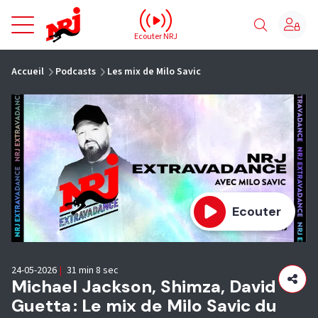
NRJ - Accueil
Ecouter NRJ
vous êtes ici
Accueil
Podcasts
Les mix de Milo Savic
Ecouter
24-05-2026
|
31 min 8 sec
Michael Jackson, Shimza, David
Guetta : Le mix de Milo Savic du