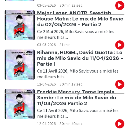
03-05-2026
|
30 min 23 sec
Eco
Ecouter
Major Lazer, ANOTR, Swedish
House Mafia : Le mix de Milo Savic
du 02/05/2026 - Partie 2
Ce 2 Mai 2026, Milo Savic vous a mixé les
meilleurs hits ...
03-05-2026
|
31 min
Eco
Ecouter
Rihanna, HUGEL, David Guetta : Le
mix de Milo Savic du 11/04/2026 -
Partie 1
Ce 11 Avril 2026, Milo Savic vous a mixé les
meilleurs hits ...
12-04-2026
|
30 min 17 sec
Eco
Ecouter
Freddie Mercury, Tame Impala,
Sombr : Le mix de Milo Savic du
11/04/2026 Partie 2
Ce 11 Avril 2026, Milo Savic vous a mixé les
meilleurs hits ...
12-04-2026
|
30 min 40 sec
Eco