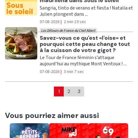
madrileña dans Sous le soleil
Sangria, tinto de verano et fiesta ! Natalia et
Julien plongent dans ...
07-08-2026
|
2 min 19 sec
Les Détours de France du Chef Albert
Ecouter
Savez-vous ce qu'est «l'oise» et
pourquoi cette peau change tout
à la cuisson de votre gigot ?
Le Tour de France féminin s’attaque
aujourd'hui au mythique Mont Ventoux ! ...
07-08-2026
|
3 min 7 sec
1
2
3
Vous pourriez aimer aussi