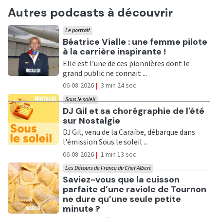
Autres podcasts à découvrir
Le portrait
Ecouter
Béatrice Vialle : une femme pilote
à la carrière inspirante !
Elle est l’une de ces pionnières dont le
grand public ne connait ...
06-08-2026
|
3 min 24 sec
Sous le soleil
Ecouter
DJ Gil et sa chorégraphie de l'été
sur Nostalgie
DJ Gil, venu de la Caraïbe, débarque dans
l'émission Sous le soleil ...
06-08-2026
|
1 min 13 sec
Les Détours de France du Chef Albert
Ecouter
Saviez-vous que la cuisson
parfaite d’une raviole de Tournon
ne dure qu’une seule petite
minute ?