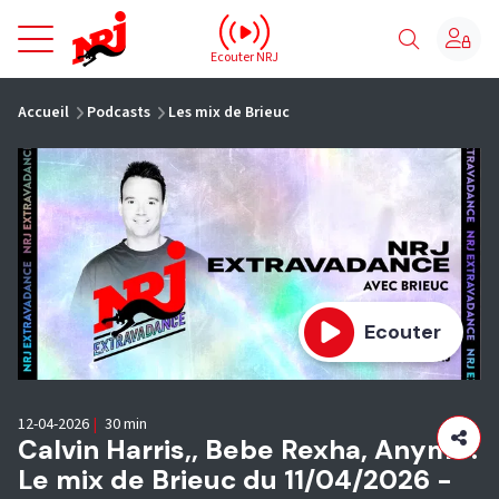
NRJ - Accueil
Ecouter NRJ
vous êtes ici
Accueil
Podcasts
Les mix de Brieuc
Ecouter
12-04-2026
|
30 min
Calvin Harris,, Bebe Rexha, Anyma :
Le mix de Brieuc du 11/04/2026 -