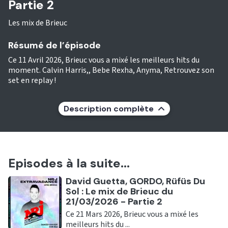
Partie 2
Les mix de Brieuc
Résumé de l’épisode
Ce 11 Avril 2026, Brieuc vous a mixé les meilleurs hits du
moment. Calvin Harris,, Bebe Rexha, Anyma, Retrouvez son
set en replay !
Description complète
Episodes à la suite...
Ecouter
David Guetta, GORDO, Rüfüs Du
Sol : Le mix de Brieuc du
21/03/2026 - Partie 2
Ce 21 Mars 2026, Brieuc vous a mixé les
meilleurs hits du ...