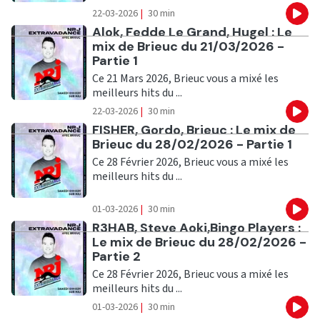
22-03-2026
|
30 min
Eco
Ecouter
Alok, Fedde Le Grand, Hugel : Le
mix de Brieuc du 21/03/2026 -
Partie 1
Ce 21 Mars 2026, Brieuc vous a mixé les
meilleurs hits du ...
22-03-2026
|
30 min
Eco
Ecouter
FISHER, Gordo, Brieuc : Le mix de
Brieuc du 28/02/2026 - Partie 1
Ce 28 Février 2026, Brieuc vous a mixé les
meilleurs hits du ...
01-03-2026
|
30 min
Eco
Ecouter
R3HAB, Steve Aoki,Bingo Players :
Le mix de Brieuc du 28/02/2026 -
Partie 2
Ce 28 Février 2026, Brieuc vous a mixé les
meilleurs hits du ...
01-03-2026
|
30 min
Eco