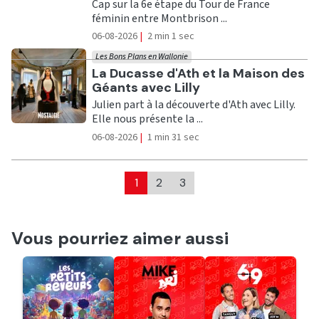
Cap sur la 6e étape du Tour de France
féminin entre Montbrison ...
06-08-2026
|
2 min 1 sec
Les Bons Plans en Wallonie
Ecouter
La Ducasse d'Ath et la Maison des
Géants avec Lilly
Julien part à la découverte d'Ath avec Lilly.
Elle nous présente la ...
06-08-2026
|
1 min 31 sec
1
2
3
Vous pourriez aimer aussi