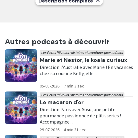
Description complète
Autres podcasts à découvrir
Les Petits Rêveurs : histoires et aventures pour enfants
Ecouter
Marie et Nestor, le koala curieux
Direction l’Australie avec Marie ! En vacances
chez sa cousine Kelly, elle ...
05-08-2026
|
7 min 3 sec
Les Petits Rêveurs : histoires et aventures pour enfants
Ecouter
Le macaron d'or
Direction Paris avec Susu, une petite
gourmande passionnée de pâtisseries !
Accompagnée ...
29-07-2026
|
4 min 31 sec