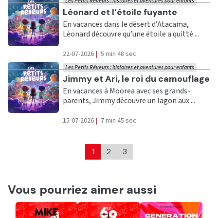
Les Petits Rêveurs : histoires et aventures pour enfants
Ecouter
Léonard et l’étoile fuyante
En vacances dans le désert d’Atacama,
Léonard découvre qu’une étoile a quitté ...
22-07-2026
|
5 min 48 sec
Les Petits Rêveurs : histoires et aventures pour enfants
Ecouter
Jimmy et Ari, le roi du camouflage
En vacances à Moorea avec ses grands-
parents, Jimmy découvre un lagon aux ...
15-07-2026
|
7 min 45 sec
1
2
3
Vous pourriez aimer aussi