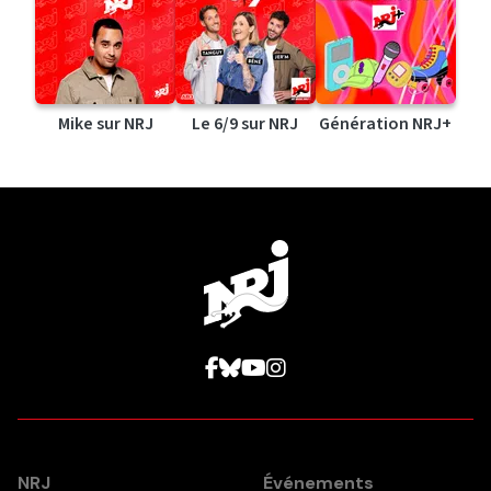
Mike sur NRJ
Le 6/9 sur NRJ
Génération NRJ+
NRJ
Événements