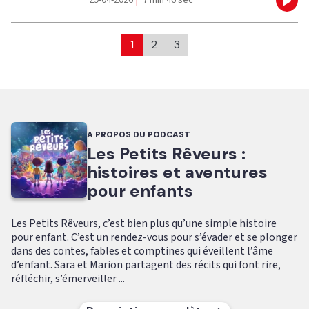
29-04-2026
|
7 min 46 sec
Eco
1
2
3
A PROPOS DU PODCAST
Les Petits Rêveurs :
histoires et aventures
pour enfants
Les Petits Rêveurs, c’est bien plus qu’une simple histoire
pour enfant. C’est un rendez-vous pour s’évader et se plonger
dans des contes, fables et comptines qui éveillent l’âme
d’enfant. Sara et Marion partagent des récits qui font rire,
réfléchir, s’émerveiller ...