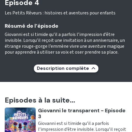
Episode 4
Les Petits Rêveurs : histoires et aventures pour enfants
Résumé de l’épisode
Giovanni est si timide qu’il a parfois l’impression d’être
invisible. Lorsqu’il reçoit une invitation à un anniversaire, un
étrange rouge-gorge l’emmène vivre une aventure magique
pour apprendre à utiliser sa voix et oser prendre sa place.
Description complète
Episodes à la suite...
Ecouter
Giovanni le transparent - Episode
3
Giovanni est si timide qu’il a parfois
l’impression d’être invisible. Lorsqu’il reçoit