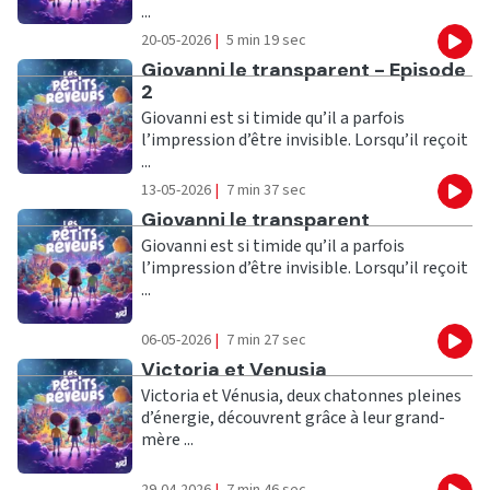
...
20-05-2026
|
5 min 19 sec
Eco
Ecouter
Giovanni le transparent - Episode
2
Giovanni est si timide qu’il a parfois
l’impression d’être invisible. Lorsqu’il reçoit
...
13-05-2026
|
7 min 37 sec
Eco
Ecouter
Giovanni le transparent
Giovanni est si timide qu’il a parfois
l’impression d’être invisible. Lorsqu’il reçoit
...
06-05-2026
|
7 min 27 sec
Eco
Ecouter
Victoria et Venusia
Victoria et Vénusia, deux chatonnes pleines
d’énergie, découvrent grâce à leur grand-
mère ...