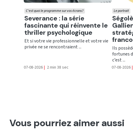
C'est quoi le programme sur vos écrans?
Le portrait
Ecouter
Ecout
Severance : la série
Ségolè
fascinante qui réinvente le
Gallien
thriller psychologique
straté
franc
Et si votre vie professionnelle et votre vie
privée ne se rencontraient ...
Ils possèd
fortunes d
c’est ...
07-08-2026
|
2 min 38 sec
07-08-2026
|
Vous pourriez aimer aussi