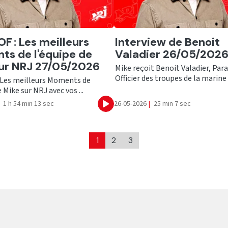
er
Ecouter
F : Les meilleurs
Interview de Benoit
s de l'équipe de
Valadier 26/05/202
ur NRJ 27/05/2026
Mike reçoit Benoit Valadier, Par
Officier des troupes de la marine e
 Les meilleurs Moments de
 Mike sur NRJ avec vos ...
1 h 54 min 13 sec
26-05-2026
|
25 min 7 sec
Ecouter
1
2
3