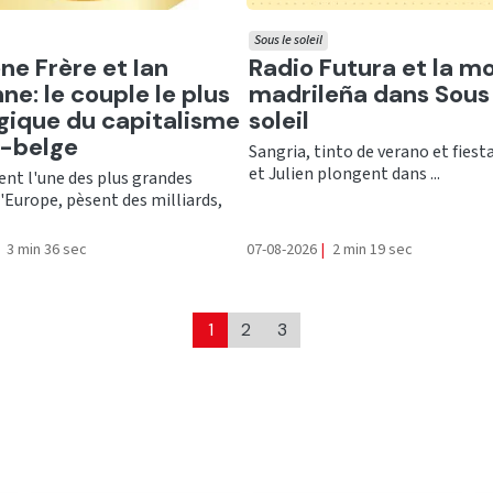
Sous le soleil
er
Ecouter
ne Frère et Ian
Radio Futura et la m
ne: le couple le plus
madrileña dans Sous 
gique du capitalisme
soleil
o-belge
Sangria, tinto de verano et fiesta
et Julien plongent dans ...
ent l'une des plus grandes
'Europe, pèsent des milliards,
3 min 36 sec
07-08-2026
|
2 min 19 sec
1
2
3