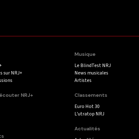
Musique
+
Le BlindTest NRJ
és sur NRJ+
News musicales
ssions
Artistes
couter NRJ+
Classements
Euro Hot 30
L'utratop NRJ
Actualités
ts