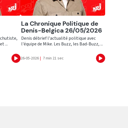
Ecouter
La Chronique Politique de
6
Denis-Belgica 26/05/2026
achutiste,
Denis débrief l'actualité politique avec
t ...
l'équipe de Mike. Les Buzz, les Bad-Buzz, ...
26-05-2026
|
7 min 21 sec
Ecouter
Ecouter