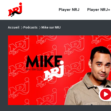
NRJ - Accueil
Player NRJ
Player NRJ+
vous êtes ici
Accueil
Podcasts
Mike sur NRJ