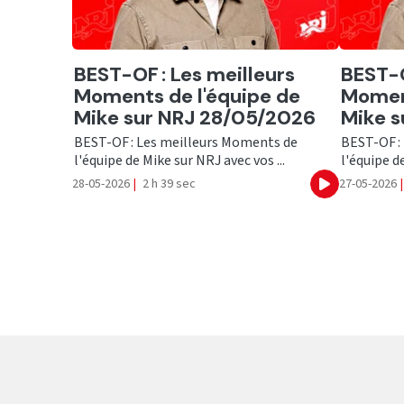
Ecouter
Ecout
BEST-OF : Les meilleurs
BEST-O
Moments de l'équipe de
Moment
Mike sur NRJ 28/05/2026
Mike s
BEST-OF : Les meilleurs Moments de
BEST-OF :
l'équipe de Mike sur NRJ avec vos ...
l'équipe de
28-05-2026
|
2 h 39 sec
27-05-2026
|
Ecouter