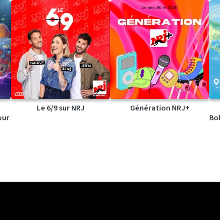
Le 6/9 sur NRJ
Génération NRJ+
our
Bol