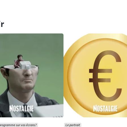
r
 programme sur vos écrans?
Le portrait