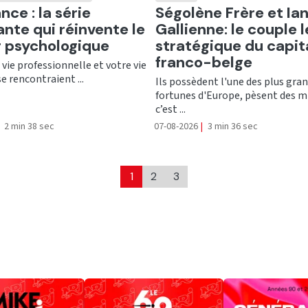
er
Ecouter
nce : la série
Ségolène Frère et Ia
ante qui réinvente le
Gallienne: le couple l
er psychologique
stratégique du capit
franco-belge
e vie professionnelle et votre vie
se rencontraient ...
Ils possèdent l'une des plus gra
fortunes d'Europe, pèsent des mi
c’est ...
2 min 38 sec
07-08-2026
|
3 min 36 sec
1
2
3