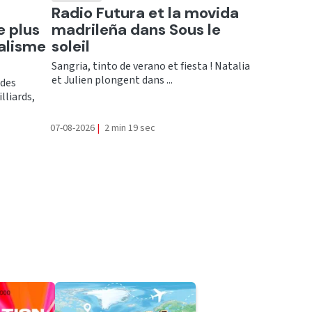
Ecouter
n
Radio Futura et la movida
e plus
madrileña dans Sous le
alisme
soleil
Sangria, tinto de verano et fiesta ! Natalia
et Julien plongent dans ...
ndes
lliards,
07-08-2026
|
2 min 19 sec