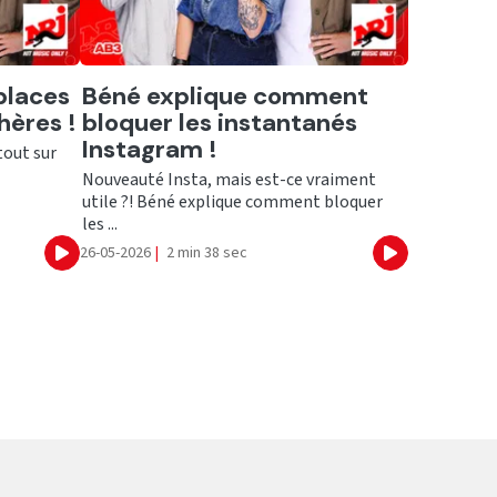
Ecouter
places
Béné explique comment
hères !
bloquer les instantanés
Instagram !
tout sur
Nouveauté Insta, mais est-ce vraiment
utile ?! Béné explique comment bloquer
les ...
26-05-2026
|
2 min 38 sec
Ecouter
Ecouter