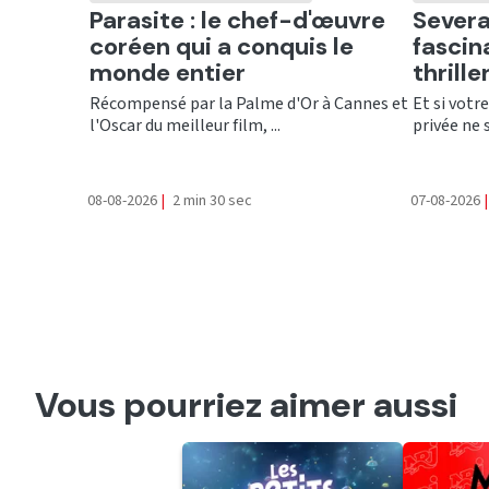
Ecouter
Ecout
Parasite : le chef-d'œuvre
Severa
coréen qui a conquis le
fascin
monde entier
thrill
Récompensé par la Palme d'Or à Cannes et
Et si votr
l'Oscar du meilleur film, ...
privée ne 
08-08-2026
|
2 min 30 sec
07-08-2026
|
Vous pourriez aimer aussi