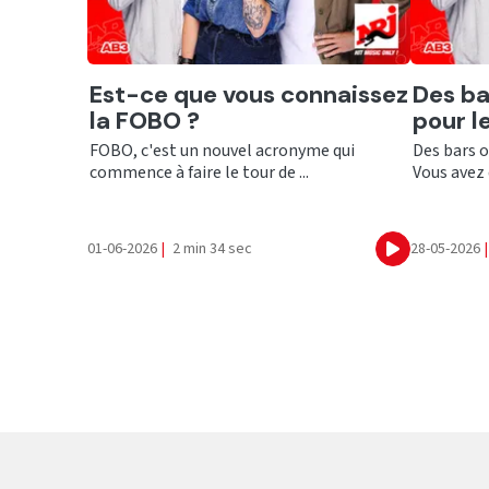
Ecouter
Ecout
Est-ce que vous connaissez
Des ba
la FOBO ?
pour 
FOBO, c'est un nouvel acronyme qui
Des bars o
commence à faire le tour de ...
Vous avez d
01-06-2026
|
2 min 34 sec
28-05-2026
|
Ecouter