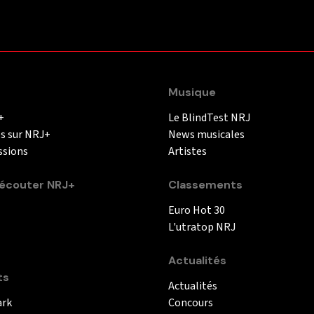
Musique
+
Le BlindTest NRJ
és sur NRJ+
News musicales
ssions
Artistes
couter NRJ+
Classements
Euro Hot 30
L'utratop NRJ
Actualités
ts
Actualités
ark
Concours