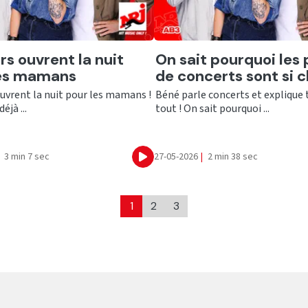
er
Ecouter
rs ouvrent la nuit
On sait pourquoi les 
les mamans
de concerts sont si c
uvrent la nuit pour les mamans !
Béné parle concerts et explique 
éjà ...
tout ! On sait pourquoi ...
3 min 7 sec
27-05-2026
|
2 min 38 sec
Ecouter
1
2
3