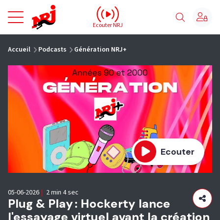
NRJ - Accueil
Ecouter NRJ
vous êtes ici
Accueil
Podcasts
Génération NRJ+
Ecouter
05-06-2026
|
2 min 4 sec
Plug & Play : Hockerty lance
l'essayage virtuel avant la création