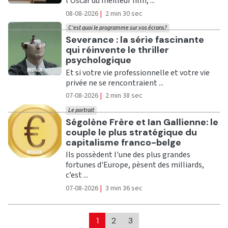
l'Oscar du meilleur film, ...
08-08-2026
|
2 min 30 sec
C'est quoi le programme sur vos écrans?
Ecouter
Severance : la série fascinante
qui réinvente le thriller
psychologique
Et si votre vie professionnelle et votre vie
privée ne se rencontraient ...
07-08-2026
|
2 min 38 sec
Le portrait
Ecouter
Ségolène Frère et Ian Gallienne: le
couple le plus stratégique du
capitalisme franco-belge
Ils possèdent l'une des plus grandes
fortunes d'Europe, pèsent des milliards,
c’est ...
07-08-2026
|
3 min 36 sec
1
2
3