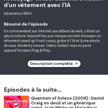
d'un vêtement avec l'IA
Génération NRJ+
Résumé de l’épisode
En commandant sur internet aux débuts du web, c'était un
peu la loterie. Aujourd'hui, une marque permet d'essayer un
vêtement avant qu'il soit cousu, grâce à l'IA et à une photo
de vous. Hockerty innove : Cédric Godart vous en parle
aujourd'hui dans Plug & Play.
Description complète
Episodes à la suite...
Ecouter
Quantum of Solace (2008) : Daniel
Craig en deuil et un générique
signé Jack White et Alicia Keys