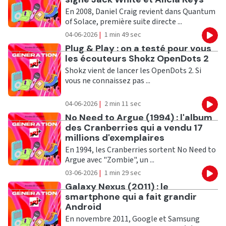
En 2008, Daniel Craig revient dans Quantum
of Solace, première suite directe ...
04-06-2026
|
1 min 49 sec
Eco
Ecouter
Plug & Play : on a testé pour vous
les écouteurs Shokz OpenDots 2
Shokz vient de lancer les OpenDots 2. Si
vous ne connaissez pas ...
04-06-2026
|
2 min 11 sec
Eco
Ecouter
No Need to Argue (1994) : l'album
des Cranberries qui a vendu 17
millions d'exemplaires
En 1994, les Cranberries sortent No Need to
Argue avec "Zombie", un ...
03-06-2026
|
1 min 29 sec
Eco
Ecouter
Galaxy Nexus (2011) : le
smartphone qui a fait grandir
Android
En novembre 2011, Google et Samsung