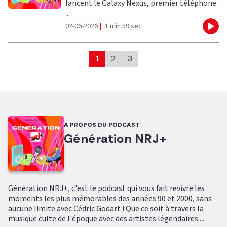
lancent le Galaxy Nexus, premier téléphone
...
02-06-2026
|
1 min 59 sec
Eco
1
2
3
A PROPOS DU PODCAST
Génération NRJ+
Génération NRJ+, c'est le podcast qui vous fait revivre les
moments les plus mémorables des années 90 et 2000, sans
aucune limite avec Cédric Godart ! Que ce soit à travers la
musique culte de l'époque avec des artistes légendaires ...