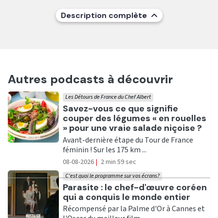
Description complète
Autres podcasts à découvrir
Les Détours de France du Chef Albert
Ecouter
Savez-vous ce que signifie
couper des légumes « en rouelles
» pour une vraie salade niçoise ?
Avant-dernière étape du Tour de France
féminin ! Sur les 175 km ...
08-08-2026
|
2 min 59 sec
C'est quoi le programme sur vos écrans?
Ecouter
Parasite : le chef-d'œuvre coréen
qui a conquis le monde entier
Récompensé par la Palme d'Or à Cannes et