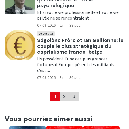
psychologique
Et si votre vie professionnelle et votre vie
privée ne se rencontraient ...
07-08-2026
|
2 min 38 sec
Le portrait
Ecouter
Ségolène Frère et Ian Gallienne: le
couple le plus stratégique du
capitalisme franco-belge
Ils possèdent l'une des plus grandes
fortunes d'Europe, pèsent des milliards,
c’est ...
07-08-2026
|
3 min 36 sec
1
2
3
Vous pourriez aimer aussi