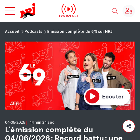
NRJ - Accueil
Ecouter NRJ
vous êtes ici
Accueil
Podcasts
Emission complète du 6/9 sur NRJ
Ecouter
04-06-2026
|
44 min 34 sec
L'émission complète du
04/06/2026 : Record battu : une