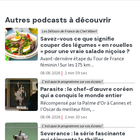
Autres podcasts à découvrir
Les Détours de France du Chef Albert
Ecouter
Savez-vous ce que signifie
couper des légumes « en rouelles
» pour une vraie salade niçoise ?
Avant-dernière étape du Tour de France
féminin ! Sur les 175 km ...
08-08-2026
|
2 min 59 sec
C'est quoi le programme sur vos écrans?
Ecouter
Parasite : le chef-d'œuvre coréen
qui a conquis le monde entier
Récompensé par la Palme d'Or à Cannes et
l'Oscar du meilleur film, ...
08-08-2026
|
2 min 30 sec
C'est quoi le programme sur vos écrans?
Ecouter
Severance : la série fascinante
qui réinvente le thriller