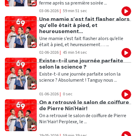
ferme après sa première soirée ...
03-06-2026
|
59 min 51 sec
Eco
Ecouter
Une mamie s’est fait flasher alors
qu’elle était à pied, et
heureusement…
Une mamie s’est fait flasher alors qu’elle
était à pied, et heureusement… ...
02-06-2026
|
45 min 54 sec
Eco
Ecouter
Existe-t-il une journée parfaite
selon la science ?
Existe-t-il une journée parfaite selon la
science ? Absolument ! Tanguy nous ...
01-06-2026
|
0 sec
Eco
Ecouter
On a retrouvé le salon de coiffure
de Pierre Nin'Hair!
On a retrouvé le salon de coiffure de Pierre
Nin'Hair! Perplexe, le ...
29-05-2026
|
59 min 39 sec