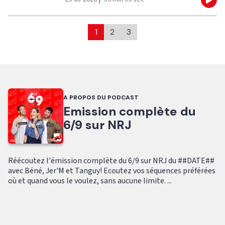
Eco
1
2
3
A PROPOS DU PODCAST
Emission complète du
6/9 sur NRJ
Réécoutez l'émission complète du 6/9 sur NRJ du ##DATE##
avec Béné, Jer'M et Tanguy! Ecoutez vos séquences préférées
où et quand vous le voulez, sans aucune limite. ...