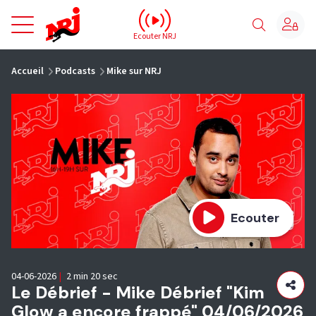
NRJ - Accueil
Ecouter NRJ
vous êtes ici
Accueil
Podcasts
Mike sur NRJ
Ecouter
04-06-2026
|
2 min 20 sec
Le Débrief - Mike Débrief "Kim
Glow a encore frappé" 04/06/2026