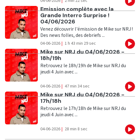
04-06-2026
|
2 min 22 sec
Eco
Ecouter
Emission complète avec la
Grande Interro Surprise !
04/06/2026
Venez découvrir l'émission de Mike sur NRJ !
Des news folles, des debriefs ...
04-06-2026
|
1 h 43 min 29 sec
Eco
Ecouter
Mike sur NRJ du 04/06/2026 -
18h/19h
Retrouvez le 18h/19h de Mike sur NRJ du
jeudi 4 Juin avec ...
04-06-2026
|
47 min 34 sec
Eco
Ecouter
Mike sur NRJ du 04/06/2026 -
17h/18h
Retrouvez le 17h/18h de Mike sur NRJ du
jeudi 4 Juin avec ...
04-06-2026
|
28 min 8 sec
Eco