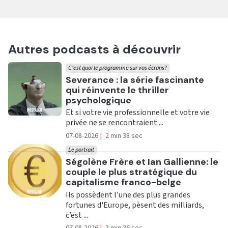
Autres podcasts à découvrir
C'est quoi le programme sur vos écrans?
Ecouter
Severance : la série fascinante
qui réinvente le thriller
psychologique
Et si votre vie professionnelle et votre vie
privée ne se rencontraient ...
07-08-2026
|
2 min 38 sec
Le portrait
Ecouter
Ségolène Frère et Ian Gallienne: le
couple le plus stratégique du
capitalisme franco-belge
Ils possèdent l'une des plus grandes
fortunes d'Europe, pèsent des milliards,
c’est ...