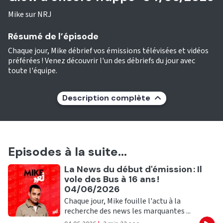
Mike sur NRJ
Résumé de l’épisode
Chaque jour, Mike débrief vos émissions télévisées et vidéos
préférées ! Venez découvrir l'un des débriefs du jour avec
toute l'équipe.
Description complète
Episodes à la suite...
Ecouter
La News du début d'émission : Il
vole des Bus à 16 ans !
04/06/2026
Chaque jour, Mike fouille l'actu à la
recherche des news les marquantes ...