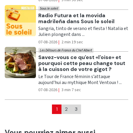
07-08-2026
|
3 min 36 sec
Sous le soleil
Ecouter
Radio Futura et la movida
madrileña dans Sous le soleil
Sangria, tinto de verano et fiesta ! Natalia et
Julien plongent dans ...
07-08-2026
|
2 min 19 sec
Les Détours de France du Chef Albert
Ecouter
Savez-vous ce qu'est «l'oise» et
pourquoi cette peau change tout
à la cuisson de votre gigot ?
Le Tour de France féminin s’attaque
aujourd'hui au mythique Mont Ventoux ! ...
07-08-2026
|
3 min 7 sec
1
2
3
Vous pourriez aimer aussi