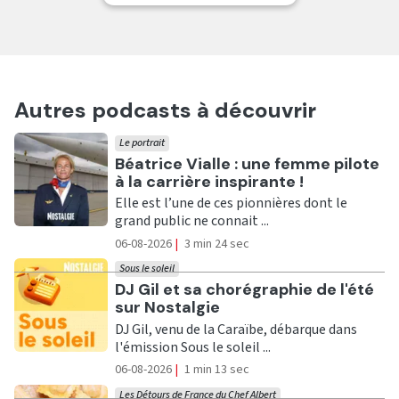
Autres podcasts à découvrir
Le portrait
Ecouter
Béatrice Vialle : une femme pilote
à la carrière inspirante !
Elle est l’une de ces pionnières dont le
grand public ne connait ...
06-08-2026
|
3 min 24 sec
Sous le soleil
Ecouter
DJ Gil et sa chorégraphie de l'été
sur Nostalgie
DJ Gil, venu de la Caraïbe, débarque dans
l'émission Sous le soleil ...
06-08-2026
|
1 min 13 sec
Les Détours de France du Chef Albert