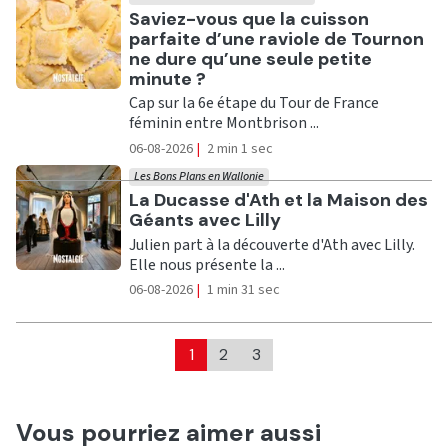
Ecouter
Saviez-vous que la cuisson
parfaite d’une raviole de Tournon
ne dure qu’une seule petite
minute ?
Cap sur la 6e étape du Tour de France
féminin entre Montbrison ...
06-08-2026
|
2 min 1 sec
Les Bons Plans en Wallonie
Ecouter
La Ducasse d'Ath et la Maison des
Géants avec Lilly
Julien part à la découverte d'Ath avec Lilly.
Elle nous présente la ...
06-08-2026
|
1 min 31 sec
1
2
3
Vous pourriez aimer aussi