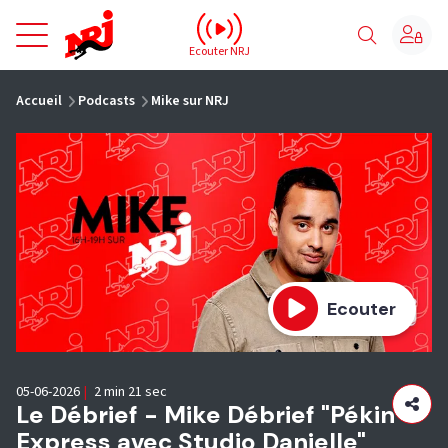
NRJ - Accueil
Ecouter NRJ
vous êtes ici
Accueil
Podcasts
Mike sur NRJ
Ecouter
05-06-2026
|
2 min 21 sec
Le Débrief - Mike Débrief "Pékin
Express avec Studio Danielle"