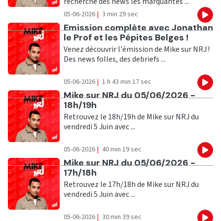
recherche des news les marquantes ...
05-06-2026
|
3 min 29 sec
Eco
Ecouter
Emission complète avec Jonathan
le Prof et les Pépites Belges !
Venez découvrir l'émission de Mike sur NRJ !
Des news folles, des debriefs ...
05-06-2026
|
1 h 43 min 17 sec
Eco
Ecouter
Mike sur NRJ du 05/06/2026 -
18h/19h
Retrouvez le 18h/19h de Mike sur NRJ du
vendredi 5 Juin avec ...
05-06-2026
|
40 min 19 sec
Eco
Ecouter
Mike sur NRJ du 05/06/2026 -
17h/18h
Retrouvez le 17h/18h de Mike sur NRJ du
vendredi 5 Juin avec ...
05-06-2026
|
30 min 39 sec