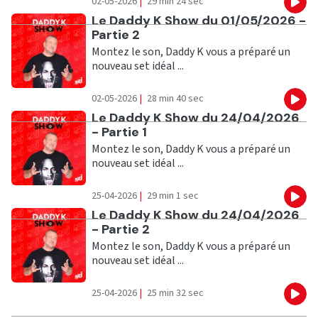
02-05-2026
|
29 min 24 sec
Eco
Ecouter
Le Daddy K Show du 01/05/2026 -
Partie 2
Montez le son, Daddy K vous a préparé un
nouveau set idéal ...
02-05-2026
|
28 min 40 sec
Eco
Ecouter
Le Daddy K Show du 24/04/2026
- Partie 1
Montez le son, Daddy K vous a préparé un
nouveau set idéal ...
25-04-2026
|
29 min 1 sec
Eco
Ecouter
Le Daddy K Show du 24/04/2026
- Partie 2
Montez le son, Daddy K vous a préparé un
nouveau set idéal ...
25-04-2026
|
25 min 32 sec
Eco