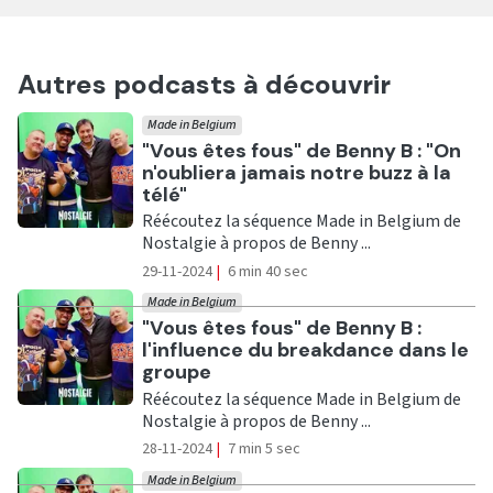
Autres podcasts à découvrir
Made in Belgium
Ecouter
"Vous êtes fous" de Benny B : "On
n'oubliera jamais notre buzz à la
télé"
Réécoutez la séquence Made in Belgium de
Nostalgie à propos de Benny ...
29-11-2024
|
6 min 40 sec
Made in Belgium
Ecouter
"Vous êtes fous" de Benny B :
l'influence du breakdance dans le
groupe
Réécoutez la séquence Made in Belgium de
Nostalgie à propos de Benny ...
28-11-2024
|
7 min 5 sec
Made in Belgium