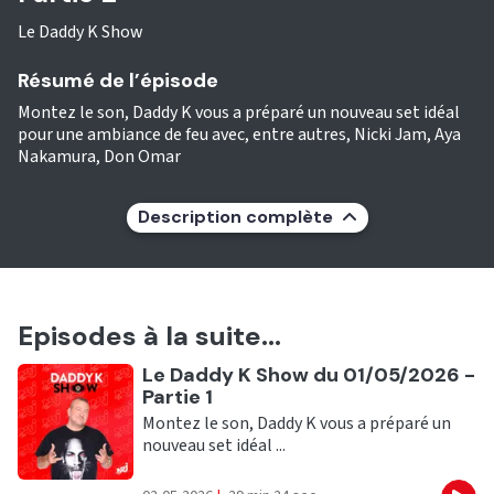
Le Daddy K Show
Résumé de l’épisode
Montez le son, Daddy K vous a préparé un nouveau set idéal
pour une ambiance de feu avec, entre autres, Nicki Jam, Aya
Nakamura, Don Omar
Description complète
Episodes à la suite...
Ecouter
Le Daddy K Show du 01/05/2026 -
Partie 1
Montez le son, Daddy K vous a préparé un
nouveau set idéal ...