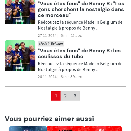
Ecouter
"Vous êtes fous" de Benny B : "Les
gens cherchent la nostalgie dans
ce morceau"
Réécoutez la séquence Made in Belgium de
Nostalgie à propos de Benny ...
27-11-2024
|
6 min 25 sec
Made in Belgium
Ecouter
"Vous êtes fous" de Benny B : les
coulisses du tube
Réécoutez la séquence Made in Belgium de
Nostalgie à propos de Benny ...
26-11-2024
|
6 min 59 sec
1
2
3
Vous pourriez aimer aussi