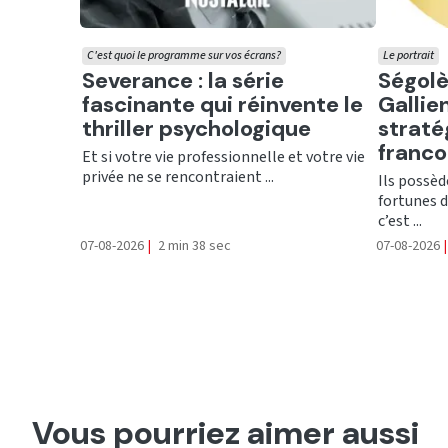
C'est quoi le programme sur vos écrans?
Le portrait
Ecouter
Ecout
Severance : la série
Ségolè
fascinante qui réinvente le
Gallien
thriller psychologique
straté
franc
Et si votre vie professionnelle et votre vie
privée ne se rencontraient ...
Ils possèd
fortunes d
c’est ...
07-08-2026
|
2 min 38 sec
07-08-2026
|
Vous pourriez aimer aussi