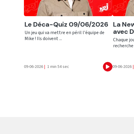
Ecouter
Ecout
Le Déca-Quiz 09/06/2026
La New
avec 
Un jeu qui va mettre en péril l'équipe de
Mike ! Ils doivent ...
Chaque jour
recherche 
09-06-2026
|
1 min 54 sec
09-06-2026
|
Ecouter