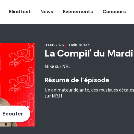
Blindtest
News
Evenements
Concours
09-06-2026
|
3 min 28 sec
La Compil' du Mard
Mike sur NRJ
Résumé de l’épisode
Un animateur déjanté, des musiques décalés,
sur NRJ !
Ecouter