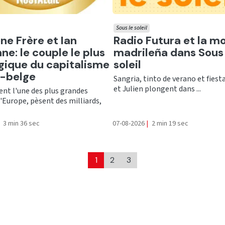
Sous le soleil
er
Ecouter
ne Frère et Ian
Radio Futura et la m
ne: le couple le plus
madrileña dans Sous 
gique du capitalisme
soleil
o-belge
Sangria, tinto de verano et fiesta
et Julien plongent dans ...
ent l'une des plus grandes
'Europe, pèsent des milliards,
3 min 36 sec
07-08-2026
|
2 min 19 sec
1
2
3