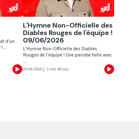
Ecouter
L'Hymne Non-Officielle des
Diables Rouges de l'équipe !
09/06/2026
at d'un
 ...
L'Hymne Non-Officielle des Diables
Rouges de l'équipe ! Une parodie faite avec
...
09-06-2026
|
2 min 46 sec
Ecouter
Ecouter