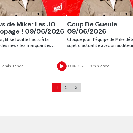
er
Ecouter
s de Mike : Les JO
Coup De Gueule
Dopage ! 09/06/2026
09/06/2026
, Mike fouille l'actu à la
Chaque jour, l'équipe de Mike déb
des news les marquantes ...
sujet d'actualité avec un auditeur !
2 min 32 sec
09-06-2026
|
9 min 2 sec
Ecouter
1
2
3