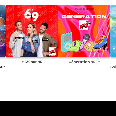
Le 6/9 sur NRJ
Génération NRJ+
our
Bol