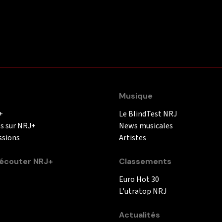
Musique
+
Le BlindTest NRJ
és sur NRJ+
News musicales
ssions
Artistes
couter NRJ+
Classements
Euro Hot 30
L'utratop NRJ
Actualités