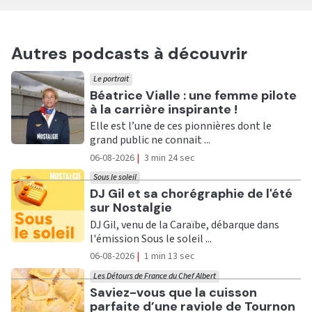
Autres podcasts à découvrir
Le portrait
Ecouter
Béatrice Vialle : une femme pilote
à la carrière inspirante !
Elle est l’une de ces pionnières dont le
grand public ne connait ...
06-08-2026
|
3 min 24 sec
Sous le soleil
Ecouter
DJ Gil et sa chorégraphie de l'été
sur Nostalgie
DJ Gil, venu de la Caraïbe, débarque dans
l'émission Sous le soleil ...
06-08-2026
|
1 min 13 sec
Les Détours de France du Chef Albert
Ecouter
Saviez-vous que la cuisson
parfaite d’une raviole de Tournon