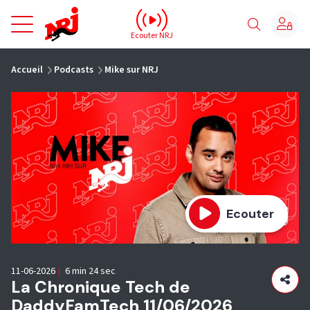
NRJ - Accueil
Ecouter NRJ
vous êtes ici
Accueil
Podcasts
Mike sur NRJ
Ecouter
11-06-2026
|
6 min 24 sec
La Chronique Tech de
DaddyFamTech 11/06/2026