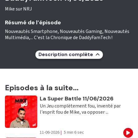
Mike sur NRJ
Résumé de l’épisode
Nouveautés Smartphone, Nouveautés Gaming, Nouveautés
Multimédia,... C'est la Chronique de DaddyFamTech !
Description complète
Episodes à la suite...
Ecouter
La Super Battle 11/06/2026
Un Jeu complètement fou, inventé par
l'esprit fou de Mike, va opposer ...
11-06-2026
|
5 min 6 sec
Eco