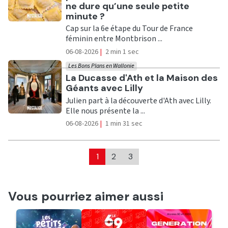
ne dure qu’une seule petite
minute ?
Cap sur la 6e étape du Tour de France
féminin entre Montbrison ...
06-08-2026
|
2 min 1 sec
Les Bons Plans en Wallonie
Ecouter
La Ducasse d'Ath et la Maison des
Géants avec Lilly
Julien part à la découverte d'Ath avec Lilly.
Elle nous présente la ...
06-08-2026
|
1 min 31 sec
1
2
3
Vous pourriez aimer aussi