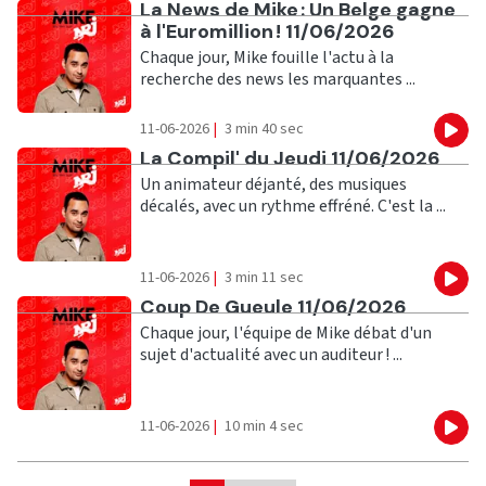
Ecouter
La News de Mike : Un Belge gagne
à l'Euromillion ! 11/06/2026
Chaque jour, Mike fouille l'actu à la
recherche des news les marquantes ...
11-06-2026
|
3 min 40 sec
Eco
Ecouter
La Compil' du Jeudi 11/06/2026
Un animateur déjanté, des musiques
décalés, avec un rythme effréné. C'est la ...
11-06-2026
|
3 min 11 sec
Eco
Ecouter
Coup De Gueule 11/06/2026
Chaque jour, l'équipe de Mike débat d'un
sujet d'actualité avec un auditeur ! ...
11-06-2026
|
10 min 4 sec
Eco