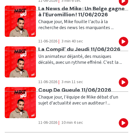
11-06-2026
|
5 min 6 sec
Eco
Ecouter
La News de Mike : Un Belge gagne
à l'Euromillion ! 11/06/2026
Chaque jour, Mike fouille l'actu à la
recherche des news les marquantes ...
11-06-2026
|
3 min 40 sec
Eco
Ecouter
La Compil' du Jeudi 11/06/2026
Un animateur déjanté, des musiques
décalés, avec un rythme effréné. C'est la ...
11-06-2026
|
3 min 11 sec
Eco
Ecouter
Coup De Gueule 11/06/2026
Chaque jour, l'équipe de Mike débat d'un
sujet d'actualité avec un auditeur ! ...
11-06-2026
|
10 min 4 sec
Eco