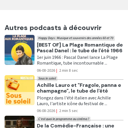
Autres podcasts à découvrir
Happy Days : Musique et souvenirs des années 60 et 70
Ecouter
[BEST OF] La Plage Romantique de
Pascal Danel : le tube de l'été 1966
1er juin 1966 : Pascal Danel lance La Plage
Romantique, tube incontournable ...
06-08-2026
|
2 min 8 sec
Sous le soleil
Ecouter
Achille Lauro et "Fragole, panna e
champagne", le tube de l'été
Plongez dans l'été italien avec Achille
Lauro, l'artiste icône du festival de ...
06-08-2026
|
2 min 5 sec
C'est quoi le programme au cinéma ?
Ecouter
De la Comédie-Française : une