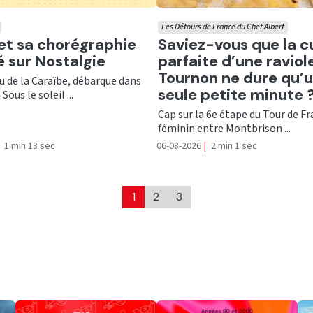
Les Détours de France du Chef Albert
er
Ecouter
 et sa chorégraphie
Saviez-vous que la c
té sur Nostalgie
parfaite d’une raviol
Tournon ne dure qu’
nu de la Caraïbe, débarque dans
seule petite minute 
Sous le soleil ...
Cap sur la 6e étape du Tour de F
féminin entre Montbrison ...
1 min 13 sec
06-08-2026
|
2 min 1 sec
1
2
3