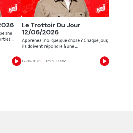
Ecouter
/2026
Le Trottoir Du Jour
12/06/2026
ppenne
ties ...
Apprenez moi quelque chose ? Chaque jour,
ils doivent répondre à une ...
12-06-2026
|
9 min 33 sec
Ecouter
Ecouter