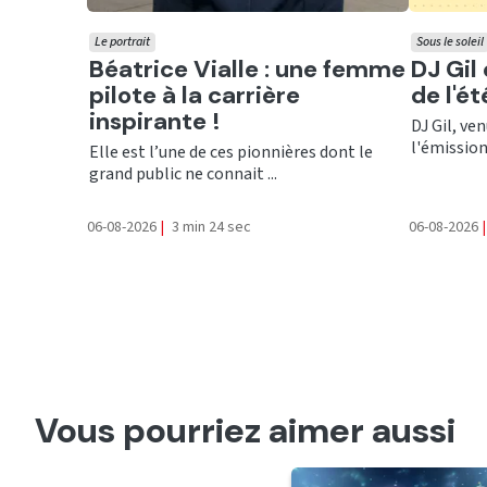
Le portrait
Sous le soleil
Ecouter
Ecout
Béatrice Vialle : une femme
DJ Gil
pilote à la carrière
de l'é
inspirante !
DJ Gil, ve
l'émission 
Elle est l’une de ces pionnières dont le
grand public ne connait ...
06-08-2026
|
3 min 24 sec
06-08-2026
|
Vous pourriez aimer aussi