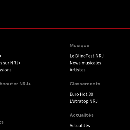
Musique
+
Le BlindTest NRJ
és sur NRJ+
News musicales
ssions
Artistes
couter NRJ+
Classements
Euro Hot 30
L'utratop NRJ
Actualités
ts
Actualités