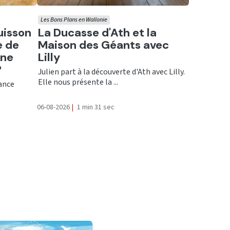
Les Bons Plans en Wallonie
Ecouter
uisson
La Ducasse d'Ath et la
e de
Maison des Géants avec
une
Lilly
?
Julien part à la découverte d'Ath avec Lilly.
Elle nous présente la ...
rance
06-08-2026
|
1 min 31 sec