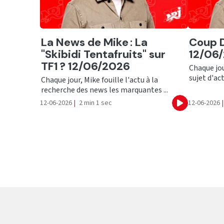
Ecouter
Ecout
La News de Mike : La
Coup 
"Skibidi Tentafruits" sur
12/06
TF1 ? 12/06/2026
Chaque jou
sujet d'act
Chaque jour, Mike fouille l'actu à la
recherche des news les marquantes ...
12-06-2026
|
2 min 1 sec
12-06-2026
|
Ecouter