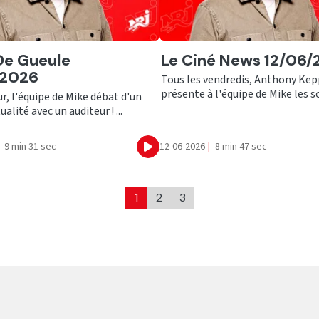
er
Ecouter
De Gueule
Le Ciné News 12/06
/2026
Tous les vendredis, Anthony Ke
présente à l'équipe de Mike les sor
r, l'équipe de Mike débat d'un
ualité avec un auditeur ! ...
9 min 31 sec
12-06-2026
|
8 min 47 sec
Ecouter
1
2
3