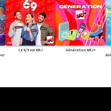
Le 6/9 sur NRJ
Génération NRJ+
our
Bol