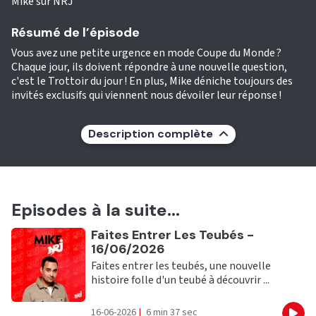
Mike sur NRJ
Résumé de l’épisode
Vous avez une petite urgence en mode Coupe du Monde ?
Chaque jour, ils doivent répondre à une nouvelle question,
c'est le Trottoir du jour ! En plus, Mike déniche toujours des
invités exclusifs qui viennent nous dévoiler leur réponse !
Description complète
Episodes à la suite...
Ecouter
Faites Entrer Les Teubés -
16/06/2026
Faites entrer les teubés, une nouvelle
histoire folle d'un teubé à découvrir ...
16-06-2026
|
6 min 37 sec