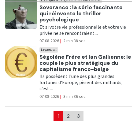
C'est quoi le programme sur vos écrans?
Ecouter
Severance : la série fascinante
qui réinvente le thriller
psychologique
Et si votre vie professionnelle et votre vie
privée ne se rencontraient ...
07-08-2026
|
2 min 38 sec
Le portrait
Ecouter
Ségolène Frère et Ian Gallienne: le
couple le plus stratégique du
capitalisme franco-belge
Ils possèdent l'une des plus grandes
fortunes d'Europe, pèsent des milliards,
c’est ...
07-08-2026
|
3 min 36 sec
1
2
3