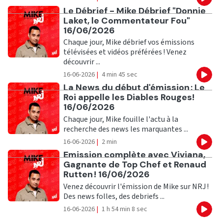
Eco
Ecouter
Le Débrief - Mike Débrief "Donnie
Laket, le Commentateur Fou"
16/06/2026
Chaque jour, Mike débrief vos émissions
télévisées et vidéos préférées ! Venez
découvrir ...
16-06-2026
|
4 min 45 sec
Eco
Ecouter
La News du début d'émission : Le
Roi appelle les Diables Rouges!
16/06/2026
Chaque jour, Mike fouille l'actu à la
recherche des news les marquantes ...
16-06-2026
|
2 min
Eco
Ecouter
Emission complète avec Viviana,
Gagnante de Top Chef et Renaud
Rutten ! 16/06/2026
Venez découvrir l'émission de Mike sur NRJ !
Des news folles, des debriefs ...
16-06-2026
|
1 h 54 min 8 sec
Eco