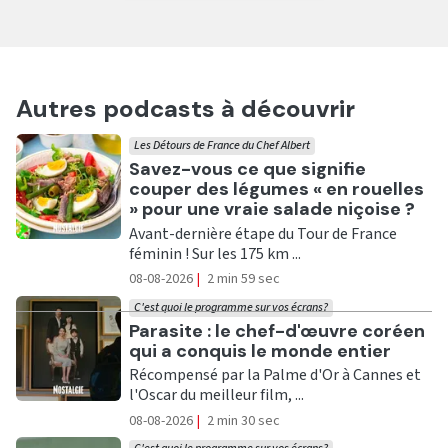
Autres podcasts à découvrir
Les Détours de France du Chef Albert
Ecouter
Savez-vous ce que signifie
couper des légumes « en rouelles
» pour une vraie salade niçoise ?
Avant-dernière étape du Tour de France
féminin ! Sur les 175 km ...
08-08-2026
|
2 min 59 sec
C'est quoi le programme sur vos écrans?
Ecouter
Parasite : le chef-d'œuvre coréen
qui a conquis le monde entier
Récompensé par la Palme d'Or à Cannes et
l'Oscar du meilleur film, ...
08-08-2026
|
2 min 30 sec