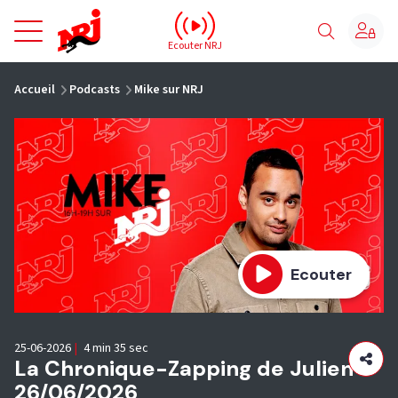
NRJ - Accueil
Ecouter NRJ
vous êtes ici
Accueil
Podcasts
Mike sur NRJ
Ecouter
25-06-2026
|
4 min 35 sec
La Chronique-Zapping de Julien
26/06/2026