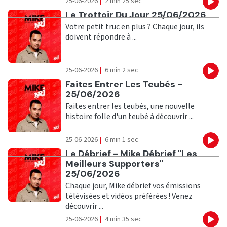
25-06-2026
|
2 min 25 sec
Eco
Ecouter
Le Trottoir Du Jour 25/06/2026
Votre petit truc en plus ? Chaque jour, ils
doivent répondre à ...
25-06-2026
|
6 min 2 sec
Eco
Ecouter
Faites Entrer Les Teubés -
25/06/2026
Faites entrer les teubés, une nouvelle
histoire folle d'un teubé à découvrir ...
25-06-2026
|
6 min 1 sec
Eco
Ecouter
Le Débrief - Mike Débrief "Les
Meilleurs Supporters"
25/06/2026
Chaque jour, Mike débrief vos émissions
télévisées et vidéos préférées ! Venez
découvrir ...
25-06-2026
|
4 min 35 sec
Eco