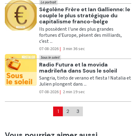
Le portrait
Ecouter
Ségolène Frère et Ian Gallienne: le
couple le plus stratégique du
capitalisme franco-belge
Ils possèdent l'une des plus grandes
fortunes d'Europe, pèsent des milliards,
c’est ...
07-08-2026
|
3 min 36 sec
Sous le soleil
Ecouter
Radio Futura et la movida
madrileña dans Sous le soleil
Sangria, tinto de verano et fiesta ! Natalia et
Julien plongent dans ...
07-08-2026
|
2 min 19 sec
1
2
3
Vous pourriez aimer aussi