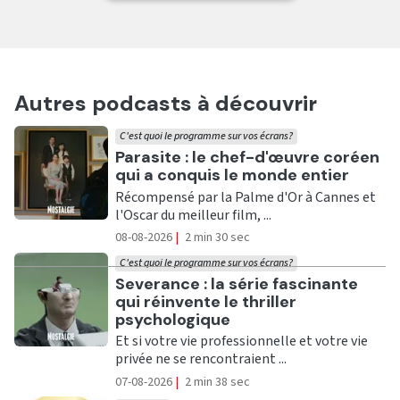
Autres podcasts à découvrir
C'est quoi le programme sur vos écrans?
Ecouter
Parasite : le chef-d'œuvre coréen
qui a conquis le monde entier
Récompensé par la Palme d'Or à Cannes et
l'Oscar du meilleur film, ...
08-08-2026
|
2 min 30 sec
C'est quoi le programme sur vos écrans?
Ecouter
Severance : la série fascinante
qui réinvente le thriller
psychologique
Et si votre vie professionnelle et votre vie
privée ne se rencontraient ...
07-08-2026
|
2 min 38 sec