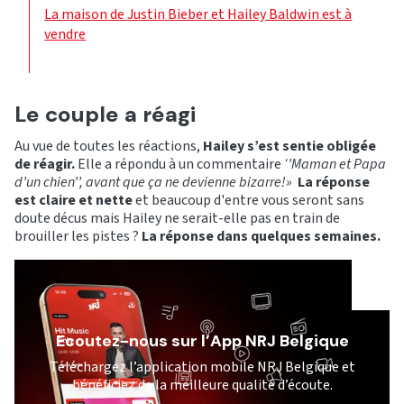
La maison de Justin Bieber et Hailey Baldwin est à
vendre
Le couple a réagi
Au vue de toutes les réactions,
Hailey s’est sentie obligée
de réagir.
Elle a répondu à un commentaire
‘’Maman et Papa
d’un chien’’, avant que ça ne devienne bizarre!»
La réponse
est claire et nette
et beaucoup d'entre vous seront sans
doute décus mais Hailey ne serait-elle pas en train de
brouiller les pistes ?
La réponse dans quelques semaines.
Ecoutez-nous sur l’App NRJ Belgique
Téléchargez l’application mobile NRJ Belgique et
bénéficiez de la meilleure qualité d’écoute.