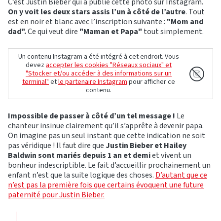
C’est Justin Bieber qui a publié cette photo sur Instagram.
On y voit les deux stars assis l’un à côté de l’autre
. Tout
est en noir et blanc avec l’inscription suivante :
"Mom and
dad".
Ce qui veut dire
"Maman et Papa"
tout simplement.
Un contenu Instagram a été intégré à cet endroit. Vous
devez
accepter les cookies "Réseaux sociaux" et
"Stocker et/ou accéder à des informations sur un
terminal"
et
le partenaire Instagram
pour afficher ce
contenu.
Impossible de
passer à côté d’un tel message !
Le
chanteur insinue clairement qu’il s’apprête à devenir papa.
On imagine pas un seul instant que cette indication ne soit
pas véridique ! Il faut dire que
Justin Bieber et Hailey
Baldwin sont mariés depuis 1 an et demi
et vivent un
bonheur indescriptible. Le fait d’accueillir prochainement un
enfant n’est que la suite logique des choses.
D’autant que ce
n’est pas la première fois que certains évoquent une future
paternité pour Justin Bieber.