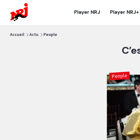
NRJ - Accueil
Player NRJ
Player NRJ+
vous êtes ici
Accueil
Actu
People
C’es
People