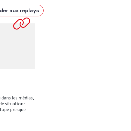
der aux replays
u dans les médias,
e situation :
étape presque