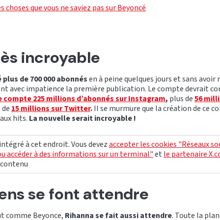
s choses que vous ne saviez pas sur Beyoncé
ès incroyable
 plus de 700 000 abonnés
en à peine quelques jours et sans avoir 
t avec impatience la première publication. Le compte devrait co
 compte 225 millions d’abonnés sur Instagram
,
plus de
56 mill
s de
15 millions sur Twitter
.
Il se murmure que la création de ce co
aux hits.
La nouvelle serait incroyable !
 intégré à cet endroit. Vous devez
accepter les cookies "Réseaux so
ou accéder à des informations sur un terminal"
et
le partenaire X.
e contenu
ens se font attendre
out comme Beyonce,
Rihanna se fait aussi attendre
. Toute la pla