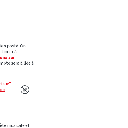
rien posté. On
ntinuer à
ions sur
mpte serait liée à
ciaux"
com
nète musicale et