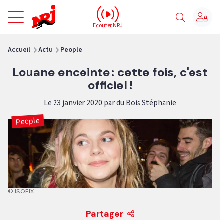
NRJ - Accueil
Ecouter NRJ
vous êtes ici
Accueil
Actu
People
Louane enceinte : cette fois, c'est
officiel !
Le 23 janvier 2020 par du Bois Stéphanie
People
© ISOPIX
Partager