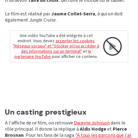
Il va devoir
faire un choix
: détruire le monde ou le sauver.
Le film est réalisé par
Jaume Collet-Serra
, à qui on doit
également
Jungle Cruise
.
Une vidéo YouTube a été intégrée à cet
endroit. Vous devez
accepter les cookies
"Réseaux sociaux" et "Stocker et/ou accéder à
des informations sur un terminal"
et
le
partenaire YouTube
pour afficher ce contenu.
Un casting prestigieux
A l'affiche de ce film, on retrouve
Dwayne Johnson
dans le
rôle principal. Il donne la réplique à
Aldis Hodge
et
Pierce
Brosnan
. Pour les fans de la saga
"A tous les garçons que j'ai