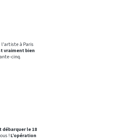
t l'artiste à Paris
t vraiment bien
ante-cinq.
t débarquer le 18
tous !
L’opération