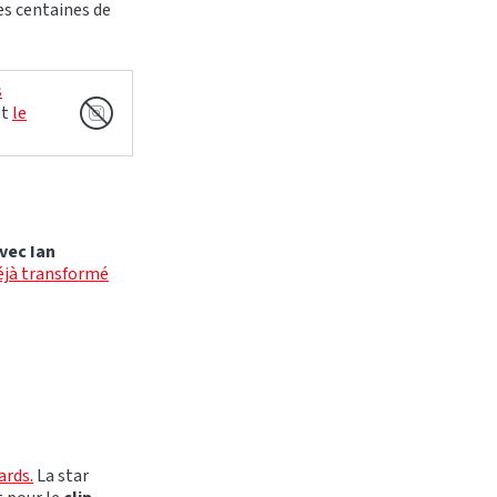
s centaines de
s
et
le
avec Ian
déjà transformé
ards.
La star