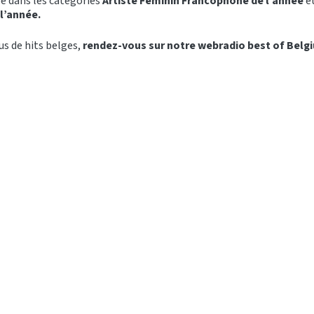
 dans les catégories
Artiste Féminin Francophone de l’année
et
l’année.
us de hits belges,
rendez-vous sur notre webradio best of Belgi