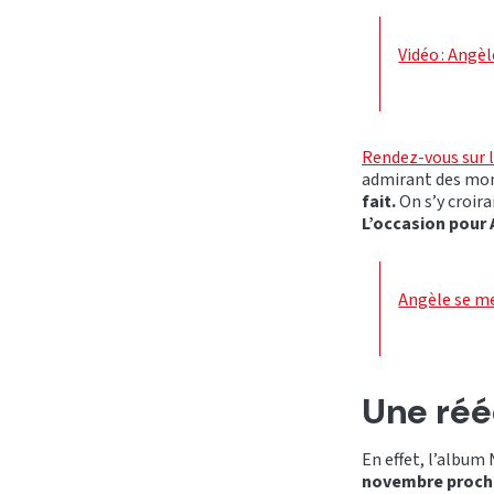
Vidéo : Angèl
Rendez-vous sur 
admirant des mon
fait.
On s’y croir
L’occasion pour 
Angèle se me
Une rééd
En effet, l’album 
novembre proch