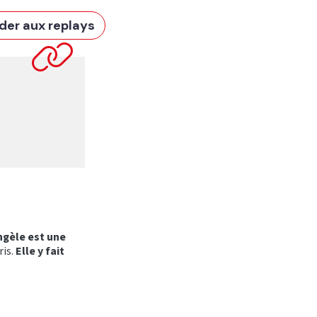
der aux replays
ngèle est une
ris.
Elle y fait