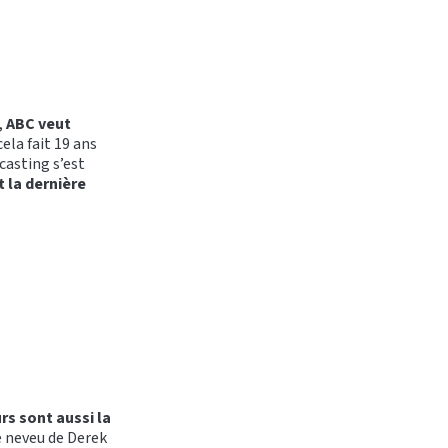
,
ABC veut
cela fait 19 ans
 casting s’est
t la dernière
s sont aussi la
e neveu de Derek