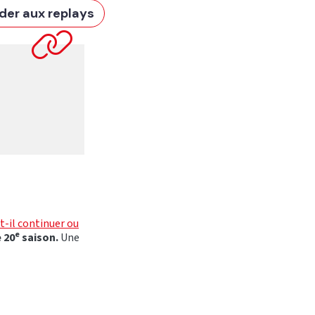
der aux replays
t-il continuer ou
e
 20
saison.
Une