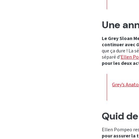
Une ann
Le Grey Sloan Me
continuer avec
G
que ça dure ! La s
séparé d’
Ellen P
pour les deux ac
Grey’s Anato
Quid de 
Ellen Pompeo rest
pour assurer la t