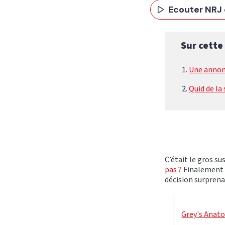
Ecouter NRJ 
Sur cette
Une annonc
Quid de la 
C’était le gros s
pas ?
Finalement ç
décision surpren
Grey's Anato