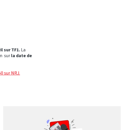
il sur TF1.
La
on sur
la date de
0 sur NRJ.