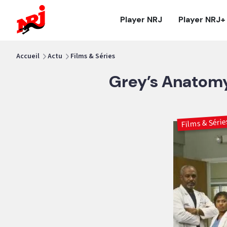
NRJ - Accueil
Player NRJ
Player NRJ+
vous êtes ici
Accueil
Actu
Films & Séries
Grey’s Anatomy 
Films & Série