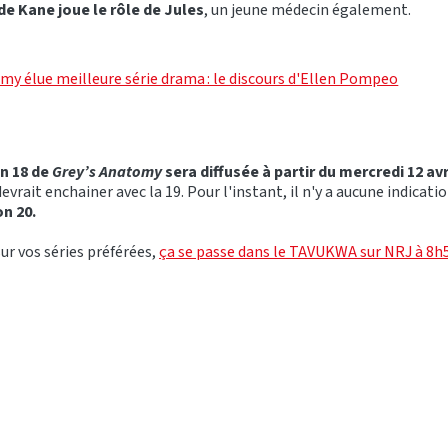
de Kane joue le rôle de Jules
, un jeune médecin également.
my élue meilleure série drama : le discours d'Ellen Pompeo
on 18 de
Grey’s Anatomy
sera diffusée à partir du mercredi 12 avr
evrait enchainer avec la 19. Pour l'instant, il n'y a aucune indicati
on 20.
ur vos séries préférées,
ça se passe dans le TAVUKWA sur NRJ à 8h5