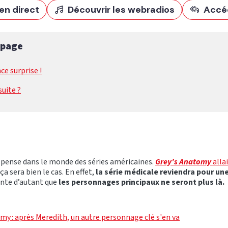
en direct
Découvrir les webradios
Accé
 page
e surprise !
suite ?
uspense dans le monde des séries américaines.
Grey’s Anatomy
allai
a sera bien le cas. En effet,
la série médicale reviendra pour une
ante d’autant que
les personnages principaux ne seront plus là.
my : après Meredith, un autre personnage clé s'en va