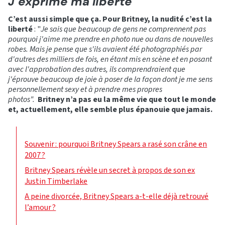
J’exprime ma liberté
C’est aussi simple que ça. Pour Britney, la nudité c’est la
liberté
: "
Je sais que beaucoup de gens ne comprennent pas
pourquoi j'aime me prendre en photo nue ou dans de nouvelles
robes. Mais je pense que s'ils avaient été photographiés par
d'autres des milliers de fois, en étant mis en scène et en posant
avec l'approbation des autres, ils comprendraient que
j'éprouve beaucoup de joie à poser de la façon dont je me sens
personnellement sexy et à prendre mes propres
photos".
Britney n’a pas eu la même vie que tout le monde
et, actuellement, elle semble plus épanouie que jamais.
Souvenir : pourquoi Britney Spears a rasé son crâne en
2007 ?
Britney Spears révèle un secret à propos de son ex
Justin Timberlake
A peine divorcée, Britney Spears a-t-elle déjà retrouvé
l’amour ?