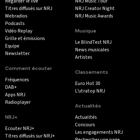
Regarder le live
NRJ Music Tour
Titres diffusés sur NRJ
NRJ Creator Night
Webradios
NRJ Music Awards
Podcasts
Vidéo Replay
Musique
Grille et émissions
Le BlindTest NRJ
Equipe
News musicales
Newsletter
Artistes
Comment écouter
Classements
Fréquences
Euro Hot 30
DAB+
L'utratop NRJ
Apps NRJ
Radioplayer
Actualités
NRJ+
Actualités
Concours
Ecouter NRJ+
Les engagements NRJ
Titres diffusés sur NRJ+
Rechercher une page