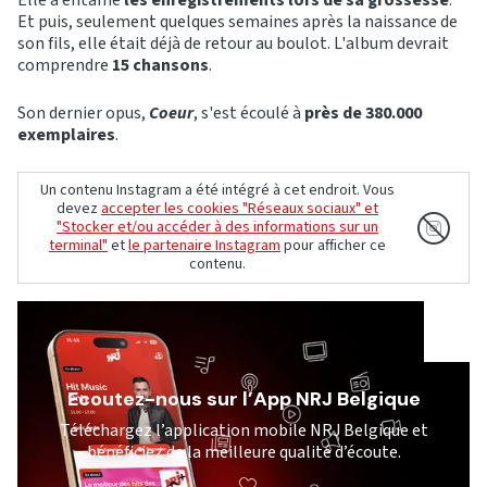
Elle a entamé
les enregistrements lors de sa grossesse
.
Et puis, seulement quelques semaines après la naissance de
son fils, elle était déjà de retour au boulot. L'album devrait
comprendre
15 chansons
.
Son dernier opus,
Coeur
, s'est écoulé à
près de 380.000
exemplaires
.
Un contenu Instagram a été intégré à cet endroit. Vous
devez
accepter les cookies "Réseaux sociaux" et
"Stocker et/ou accéder à des informations sur un
terminal"
et
le partenaire Instagram
pour afficher ce
contenu.
Ecoutez-nous sur l’App NRJ Belgique
Téléchargez l’application mobile NRJ Belgique et
bénéficiez de la meilleure qualité d’écoute.