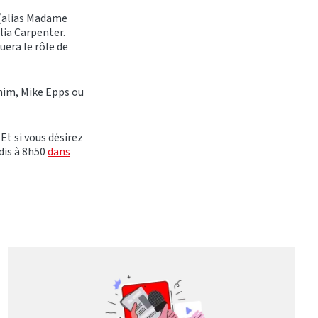
 (alias Madame
ulia Carpenter.
uera le rôle de
ahim, Mike Epps ou
Et si vous désirez
dis à 8h50
dans