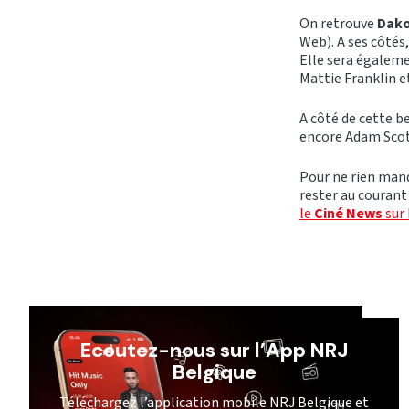
On retrouve
Dako
Web). A ses côtés
Elle sera égaleme
Mattie Franklin e
A côté de cette b
encore Adam Sco
Pour ne rien manq
rester au courant
le
Ciné News
sur
Ecoutez-nous sur l’App NRJ
Belgique
Téléchargez l’application mobile NRJ Belgique et