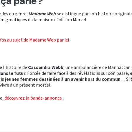
 ça parle ?
odes du genre,
Madame Web
se distingue par son histoire originale
 énigmatiques de la maison d’édition Marvel.
nfos au sujet de Madame Web par ici
e l'histoire de
Cassandra Webb
, une ambulancière de Manhattan q
dans le futur
. Forcée de faire face à des révélations sur son passé,
rois jeunes femmes destinées à un avenir hors du commun
… Si 
vivre à un présent mortel.
re,
découvrez la bande-annonce
: