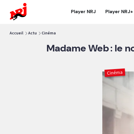
NRJ - Accueil
Player NRJ
Player NRJ+
vous êtes ici
Accueil
Actu
Cinéma
Madame Web : le no
Cinéma