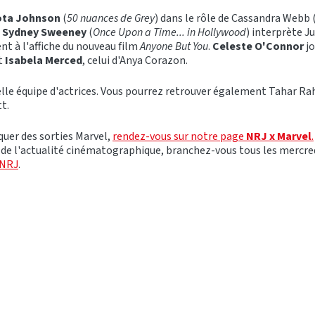
ta Johnson
(
50 nuances de Grey
) dans le rôle de Cassandra Webb
,
Sydney Sweeney
(
Once Upon a Time... in Hollywood
) interprète J
nt à l'affiche du nouveau film
Anyone But You
.
Celeste O'Connor
jo
t
Isabela Merced
, celui d'Anya Corazon.
elle équipe d'actrices. Vous pourrez retrouver également Tahar R
tt.
uer des sorties Marvel,
rendez-vous sur notre page
NRJ x Marvel
.
 de l'actualité cinématographique, branchez-vous tous les mercre
 NRJ
.