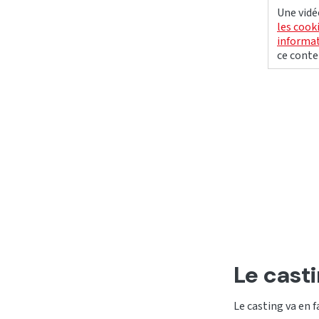
Une vidé
les cook
informat
ce conte
Le cast
Le casting va en f