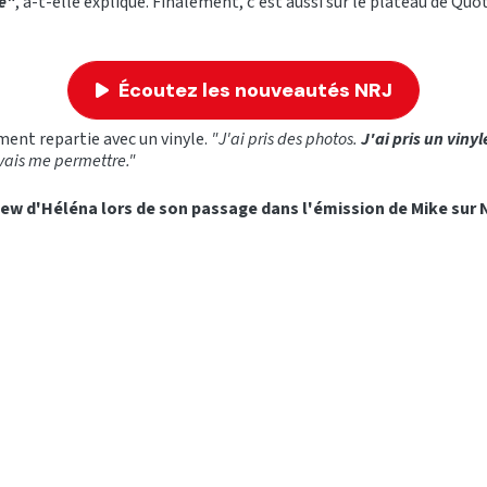
e"
, a-t-elle expliqué. Finalement, c'est aussi sur le plateau de Quot
Écoutez les nouveautés NRJ
ent repartie avec un vinyle.
"J'ai pris des photos.
J'ai pris un vinyl
vais me permettre."
iew d'Héléna lors de son passage dans l'émission de Mike sur N