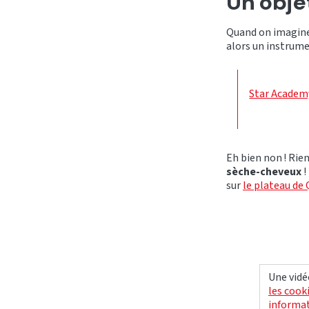
Un obje
Quand on imagine
alors un instrume
Star Academy
Eh bien non ! Rien
sèche-cheveux
!
sur
le plateau de
Une vidé
les cook
informat