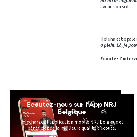
qu'on m'engueul
avoué son vol.
Héléna est égalem
a plein.
Là, je pou
Écoutez l'interv
Ecoutez-nous sur l’App NRJ
Belgique
Téléchargez l’application mobile NRJ Belgique et
bénéficiez de la meilleure qualité d’écoute.