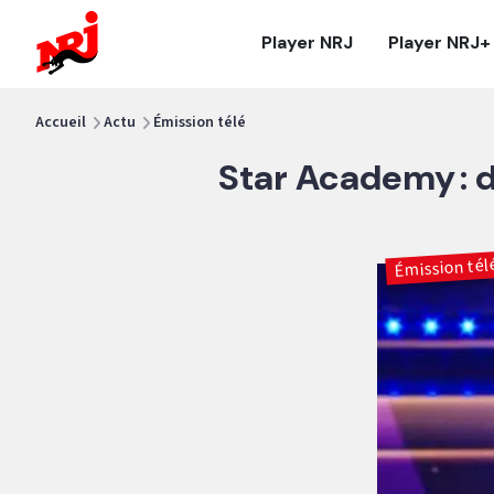
NRJ - Accueil
Player NRJ
Player NRJ+
vous êtes ici
Accueil
Actu
Émission télé
Star Academy : d
Émission tél