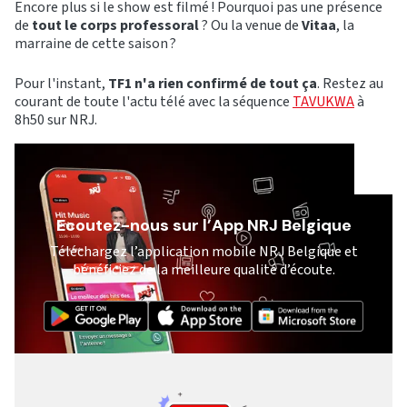
Encore plus si le show est filmé ! Pourquoi pas une présence
de
tout le corps professoral
? Ou la venue de
Vitaa
, la
marraine de cette saison ?
Pour l'instant,
TF1 n'a rien confirmé de tout ça
. Restez au
courant de toute l'actu télé avec la séquence
TAVUKWA
à
8h50 sur NRJ.
Ecoutez-nous sur l’App NRJ Belgique
Téléchargez l’application mobile NRJ Belgique et
bénéficiez de la meilleure qualité d’écoute.