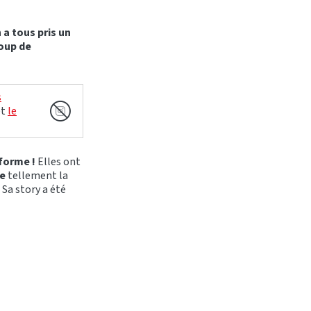
n a tous pris un
oup de
s
et
le
 forme !
Elles ont
le
tellement la
.
Sa story a été