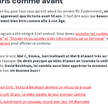
irls comme avant
bien fou pour tous ceux qui ont adoré les années 90. Évidemment
, o
 apprenant que Victoria avait 50 ans.
Il faut dire aussi que
beauc
aient bien être comme elle à son âge.
agram a été intégré à cet endroit. Vous devez
accepter les cookie
x" et "Stocker et/ou accéder à des informations sur un terminal"
tagram
pour afficher ce contenu.
z le voir,
Mel C, Emma, Geri Halliwell et Mel B étaient très en
à l’époque.
On dirait presque qu’elles étaient en tournée la veil
te.
David Beckham, lui semble aussi bien apprécier le moment
e fois.
Un énorme buzz !
pice Girls : Victoria Beckham dément un retour du groupe
ls ont 30 ans : la vidéo inédite de leur premier casting
rls pulvérisent un nouveau record avec leur hit Wannabe